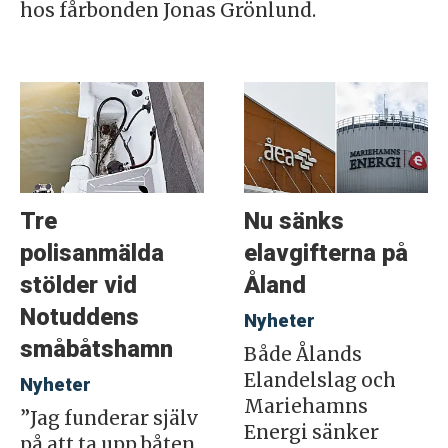
hos fårbonden Jonas Grönlund.
Tre
Nu sänks
polisanmälda
elavgifterna på
stölder vid
Åland
Notuddens
Nyheter
småbåtshamn
Både Ålands
Elandelslag och
Nyheter
Mariehamns
”Jag funderar själv
Energi sänker
på att ta upp båten