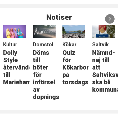
Notiser
Domstol
Kökar
Saltvik
Natur
Döms
Quiz
Nämnd-
Skadlig
till
för
nej till
bagge i
er
böter
Kökarbor
att
ytterliga
för
på
Saltviksväg
två
mn
införsel
torsdagskvällen
ska bli
odlingar
av
kommunal
i
dopningsmedel
Finland