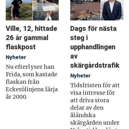
Ville, 12, hittade
Dags för nästa
26 år gammal
steg i
flaskpost
upphandlingen
av
Nyheter
skärgårdstrafik
Nu efterlyser han
Frida, som kastade
Nyheter
flaskan från
Tidsfristen för att
Eckerölinjens färja
visa intresse för
år 2000.
att driva stora
delar av den
åländska
skärgården under