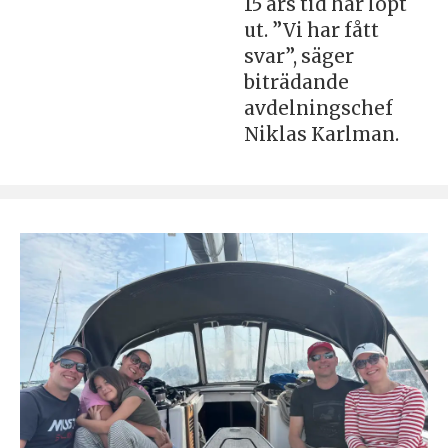
15 års tid har löpt
ut. ”Vi har fått
svar”, säger
biträdande
avdelningschef
Niklas Karlman.