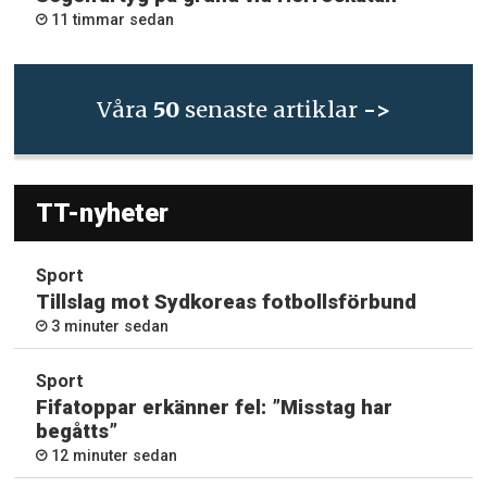
11 timmar sedan
Våra
50
senaste artiklar
->
TT-nyheter
Sport
Tillslag mot Sydkoreas fotbollsförbund
3 minuter sedan
Sport
Fifatoppar erkänner fel: ”Misstag har
begåtts”
12 minuter sedan