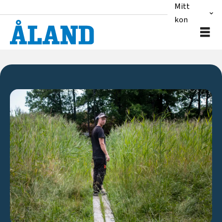
Mitt
konto
Nyheter
|
Ålandstidningen