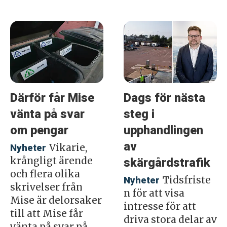
Därför får Mise
Dags för nästa
vänta på svar
steg i
om pengar
upphandlingen
av
Vikarie,
Nyheter
krångligt ärende
skärgårdstrafik
och flera olika
Tidsfriste
Nyheter
skrivelser från
n för att visa
Mise är delorsaker
intresse för att
till att Mise får
driva stora delar av
vänta på svar på