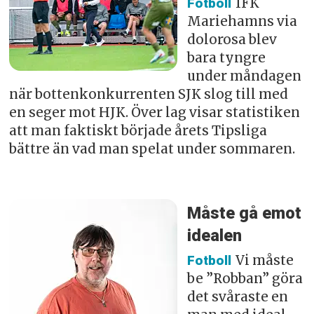
IFK
Fotboll
Mariehamns via
dolorosa blev
bara tyngre
under måndagen
när bottenkonkurrenten SJK slog till med
en seger mot HJK. Över lag visar statistiken
att man faktiskt började årets Tipsliga
bättre än vad man spelat under sommaren.
Måste gå emot
idealen
Vi måste
Fotboll
be ”Robban” göra
det svåraste en