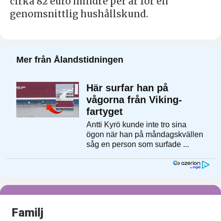
cirka 82 euro mindre per år för en
genomsnittlig hushållskund.
Familj