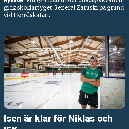
Vid 19-tiden under onsdagskvällen
Nyheter
gick skolfartyget General Zaruski på grund
vid Herröskatan.
Isen är klar för Niklas och