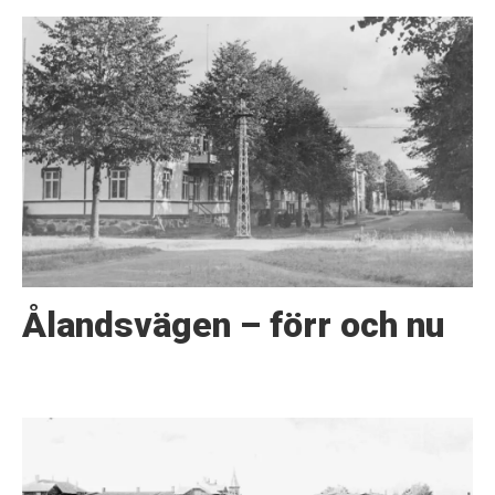
Ålandsvägen – förr och nu