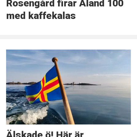
Rosengård firar Åland 100
med kaffekalas
Älskade ö! Här är