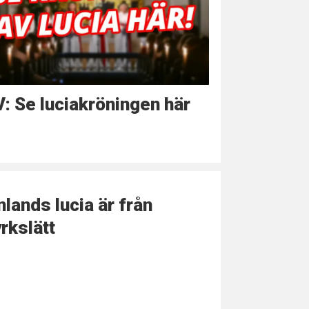
: Se luciakröningen här
nlands lucia är från
rkslätt