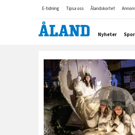
E-tidning
Tipsa oss
Ålandskortet
Annon
Nyheter
Spor
Tag:
lucia