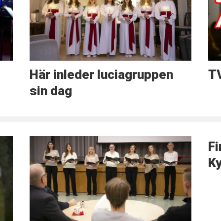
Här inleder luciagruppen
TV
sin dag
Fi
Ky