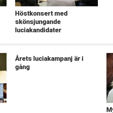
Höstkonsert med
skönsjungande
luciakandidater
Årets luciakampanj är i
gång
My