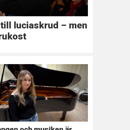
till luciaskrud – men
frukost
ången och musiken är