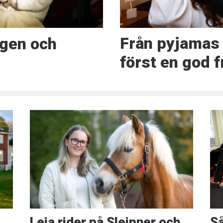
Från pyjamas 
ngen och
först en god 
Leia rider på Sleipner och
S