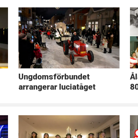
Ungdomsförbundet
Ål
arrangerar luciatåget
80