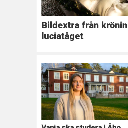
Bildextra från kröni
luciatåget
Vanja ska studera i Åbo