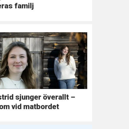
ras familj
trid sjunger överallt –
om vid matbordet