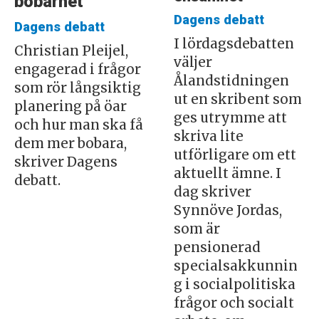
bobarhet
Dagens debatt
Dagens debatt
I lördagsdebatten
Christian Pleijel,
väljer
engagerad i frågor
Ålandstidningen
som rör långsiktig
ut en skribent som
planering på öar
ges utrymme att
och hur man ska få
skriva lite
dem mer bobara,
utförligare om ett
skriver Dagens
aktuellt ämne. I
debatt.
dag skriver
Synnöve Jordas,
som är
pensionerad
specialsakkunnin
g i socialpolitiska
frågor och socialt