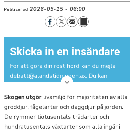
2026-05-15 - 06:00
Publicerad
Skicka in en insändare
För att göra din röst hörd kan du mejla
debatt@alandstidningen.ax. Du kan
skriva under med signatur men vi
behöver dina kontaktuppgifter.
Skogen utgör
livsmiljö för majoriteten av alla
groddjur, fågelarter och däggdjur på jorden.
Din insändare får maximalt bestå av
De rymmer tiotusentals trädarter och
3.000 tecken (inklusive mellanslag).
hundratusentals växtarter som alla ingår i