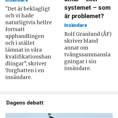
Insändare
systemet – som
"Det är beklagligt
är problemet?
och vi hade
naturligtvis hellre
Insändare
fortsatt
Rolf Granlund (ÅF)
upphandlingen
skriver bland
och i stället
annat om
lämnat in våra
tvångssammansla
kvalifikationshan
gningar i sin
dlingar”, skriver
insändare.
Torghatten i en
insändare.
Dagens debatt