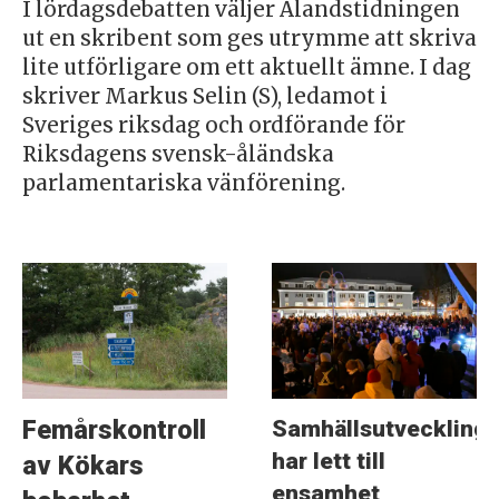
I lördagsdebatten väljer Ålandstidningen
ut en skribent som ges utrymme att skriva
lite utförligare om ett aktuellt ämne. I dag
skriver Markus Selin (S), ledamot i
Sveriges riksdag och ordförande för
Riksdagens svensk-åländska
parlamentariska vänförening.
Samhällsutveckling
Femårskontroll
har lett till
av Kökars
ensamhet