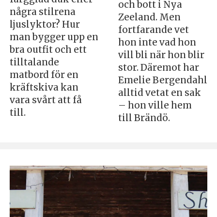
och bott i Nya
några stilrena
Zeeland. Men
ljuslyktor? Hur
fortfarande vet
man bygger upp en
hon inte vad hon
bra outfit och ett
vill bli när hon blir
tilltalande
stor. Däremot har
matbord för en
Emelie Bergendahl
kräftskiva kan
alltid vetat en sak
vara svårt att få
– hon ville hem
till.
till Brändö.