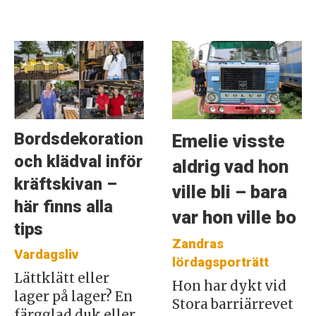
Bordsdekoration
Emelie visste
och klädval inför
aldrig vad hon
kräftskivan –
ville bli – bara
här finns alla
var hon ville bo
tips
Zandras
Vardagsliv
lördagsporträtt
Lättklätt eller
Hon har dykt vid
lager på lager? En
Stora barriärrevet
färgglad duk eller