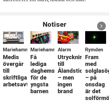
Notiser
n
Mariehamn
Alarm
Rymden
Politik
Få
Utryckning
Fram
Presiden
lediga
till
med
besöker
daghemsplatser
Ålandstidningen
solglasögonen
Åland
för de
– men
– på
tal
yngsta
ingen
onsdag
barnen
brand
är det
solförmörkelse