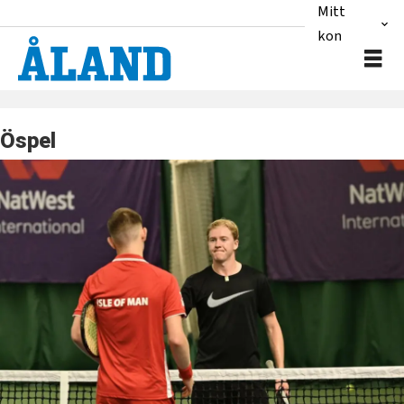
Mitt
konto
Öspel