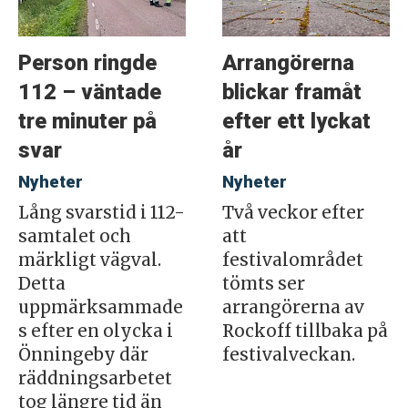
Person ringde
Arrangörerna
112 – väntade
blickar framåt
tre minuter på
efter ett lyckat
svar
år
Nyheter
Nyheter
Lång svarstid i 112-
Två veckor efter
samtalet och
att
märkligt vägval.
festivalområdet
Detta
tömts ser
uppmärksammade
arrangörerna av
s efter en olycka i
Rockoff tillbaka på
Önningeby där
festivalveckan.
räddningsarbetet
tog längre tid än