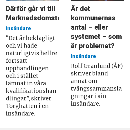
Därför går vi till
Är det
Marknadsdomstolen
kommunernas
antal – eller
Insändare
systemet – som
"Det är beklagligt
är problemet?
och vi hade
naturligtvis hellre
Insändare
fortsatt
Rolf Granlund (ÅF)
upphandlingen
skriver bland
och i stället
annat om
lämnat in våra
tvångssammansla
kvalifikationshan
gningar i sin
dlingar”, skriver
insändare.
Torghatten i en
insändare.