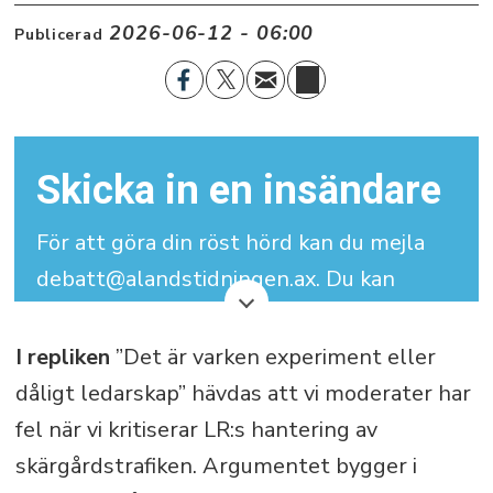
2026-06-12 - 06:00
Publicerad
Skicka in en insändare
För att göra din röst hörd kan du mejla
debatt@alandstidningen.ax. Du kan
skriva under med signatur men vi
behöver dina kontaktuppgifter.
I repliken
”Det är varken experiment eller
dåligt ledarskap” hävdas att vi moderater har
Din insändare får maximalt bestå av
fel när vi kritiserar LR:s hantering av
3.000 tecken (inklusive mellanslag).
skärgårdstrafiken. Argumentet bygger i