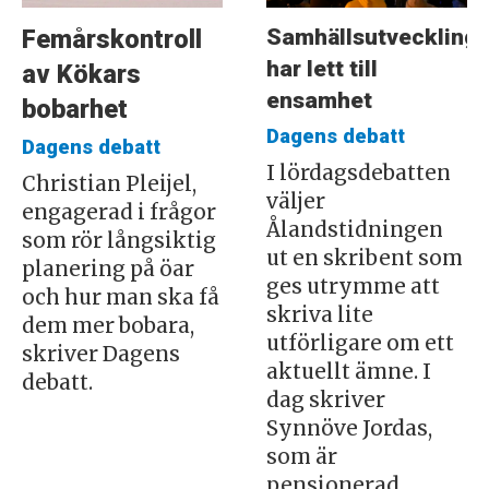
Samhällsutveckling
Femårskontroll
har lett till
av Kökars
ensamhet
bobarhet
Dagens debatt
Dagens debatt
I lördagsdebatten
Christian Pleijel,
väljer
engagerad i frågor
Ålandstidningen
som rör långsiktig
ut en skribent som
planering på öar
ges utrymme att
och hur man ska få
skriva lite
dem mer bobara,
utförligare om ett
skriver Dagens
aktuellt ämne. I
debatt.
dag skriver
Synnöve Jordas,
som är
pensionerad