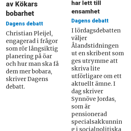
har lett till
av Kökars
ensamhet
bobarhet
Dagens debatt
Dagens debatt
I lördagsdebatten
Christian Pleijel,
väljer
engagerad i frågor
Ålandstidningen
som rör långsiktig
ut en skribent som
planering på öar
ges utrymme att
och hur man ska få
skriva lite
dem mer bobara,
utförligare om ett
skriver Dagens
aktuellt ämne. I
debatt.
dag skriver
Synnöve Jordas,
som är
pensionerad
specialsakkunnin
g i socialpolitiska