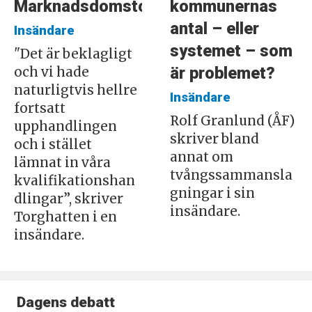
Marknadsdomstolen
kommunernas
antal – eller
Insändare
systemet – som
"Det är beklagligt
är problemet?
och vi hade
naturligtvis hellre
Insändare
fortsatt
Rolf Granlund (ÅF)
upphandlingen
skriver bland
och i stället
annat om
lämnat in våra
tvångssammansla
kvalifikationshan
gningar i sin
dlingar”, skriver
insändare.
Torghatten i en
insändare.
Dagens debatt