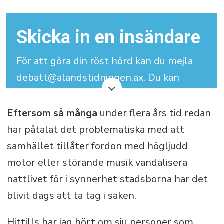
Skicka in en insändare
För att göra din röst hörd kan du mejla
debatt@alandstidningen.ax. Du kan
skriva under med signatur men vi
behöver dina kontaktuppgifter.
Eftersom så många
under flera års tid redan
har påtalat det problematiska med att
Din insändare får maximalt bestå av
samhället tillåter fordon med högljudd
3.000 tecken (inklusive mellanslag).
motor eller störande musik vandalisera
nattlivet för i synnerhet stadsborna har det
blivit dags att ta tag i saken.
Hittills har jag hört om sju personer som