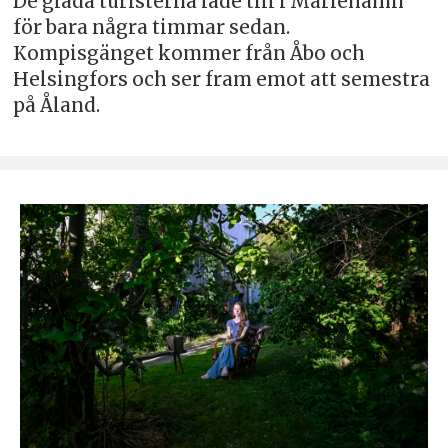
De glada turisterna lade till i Mariehamn
för bara några timmar sedan.
Kompisgänget kommer från Åbo och
Helsingfors och ser fram emot att semestra
på Åland.