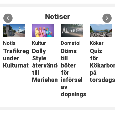
Notiser
Notis
Kultur
Domstol
Kökar
Trafikreglering
Dolly
Döms
Quiz
under
Style
till
för
Kulturnatten
återvänder
böter
Kökarbo
till
för
på
Mariehamn
införsel
torsdags
av
dopningsmedel