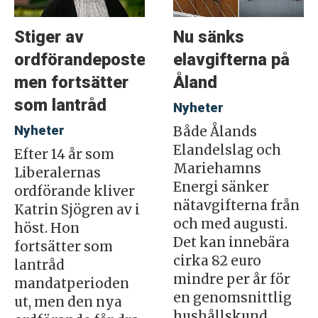
Stiger av
Nu sänks
ordförandeposten
elavgifterna på
men fortsätter
Åland
som lantråd
Nyheter
Nyheter
Både Ålands
Elandelslag och
Efter 14 år som
Mariehamns
Liberalernas
Energi sänker
ordförande kliver
nätavgifterna från
Katrin Sjögren av i
och med augusti.
höst. Hon
Det kan innebära
fortsätter som
cirka 82 euro
lantråd
mindre per år för
mandatperioden
en genomsnittlig
ut, men den nya
hushållskund.