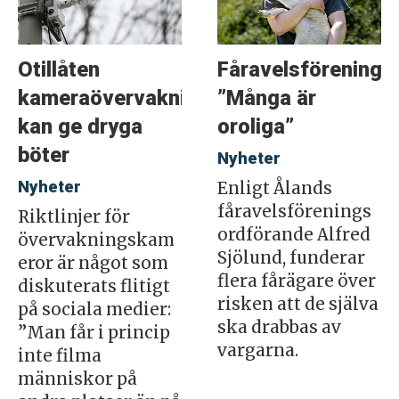
Otillåten
Fåravelsföreninge
kameraövervakning
”Många är
kan ge dryga
oroliga”
böter
Nyheter
Nyheter
Enligt Ålands
fåravelsförenings
Riktlinjer för
ordförande Alfred
övervakningskam
Sjölund, funderar
eror är något som
flera fårägare över
diskuterats flitigt
risken att de själva
på sociala medier:
ska drabbas av
”Man får i princip
vargarna.
inte filma
människor på