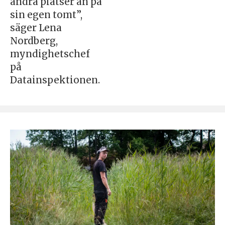
andra platser än på
sin egen tomt”,
säger Lena
Nordberg,
myndighetschef
på
Datainspektionen.