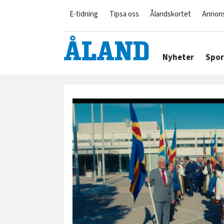
E-tidning
Tipsa oss
Ålandskortet
Annon
Nyheter
Spor
Tag:
kultur
nöje