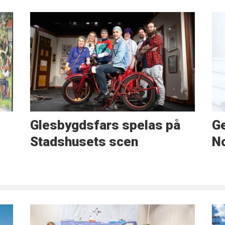
Glesbygdsfars spelas på
Ge
Stadshusets scen
No