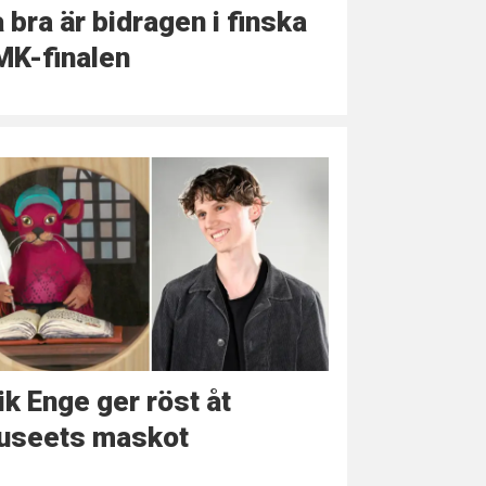
 bra är bidragen i finska
MK-finalen
ik Enge ger röst åt
useets maskot