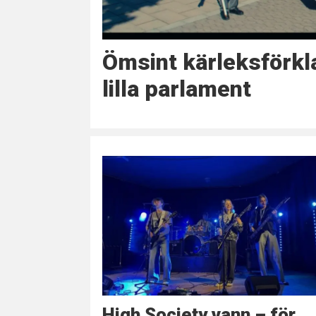
Ömsint kärleksförklar
lilla parlament
High Society vann – för