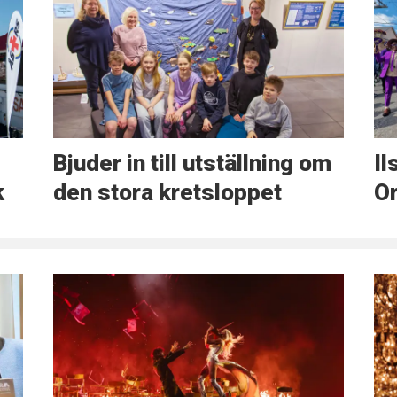
Bjuder in till utställning om
Il
k
den stora kretsloppet
O