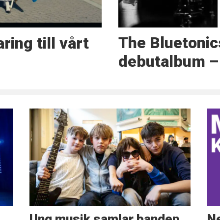
The Bluetonic
ing till vårt
debutalbum – 
Ung musik samlar banden
Ne