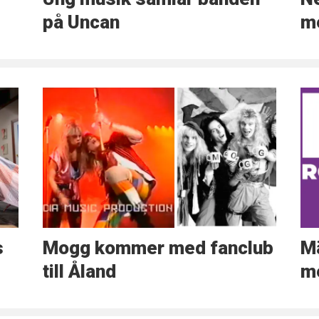
på Uncan
me
s
Mogg kommer med fanclub
Mä
till Åland
m