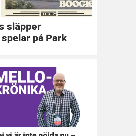
s släpper
spelar på Park
j vi är inte nöjda nu –