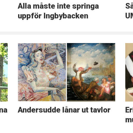
Alla måste inte springa
Så
uppför Ingbybacken
U
na
Andersudde lånar ut tavlor
Er
m