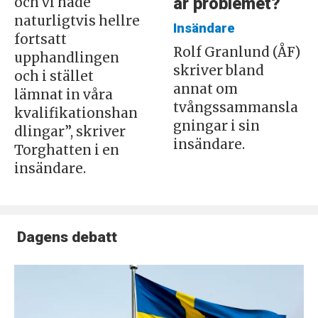
är problemet?
och vi hade
naturligtvis hellre
Insändare
fortsatt
Rolf Granlund (ÅF)
upphandlingen
skriver bland
och i stället
annat om
lämnat in våra
tvångssammansla
kvalifikationshan
gningar i sin
dlingar”, skriver
insändare.
Torghatten i en
insändare.
Dagens debatt