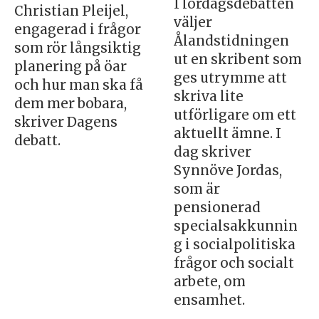
I lördagsdebatten
Christian Pleijel,
väljer
engagerad i frågor
Ålandstidningen
som rör långsiktig
ut en skribent som
planering på öar
ges utrymme att
och hur man ska få
skriva lite
dem mer bobara,
utförligare om ett
skriver Dagens
aktuellt ämne. I
debatt.
dag skriver
Synnöve Jordas,
som är
pensionerad
specialsakkunnin
g i socialpolitiska
frågor och socialt
arbete, om
ensamhet.