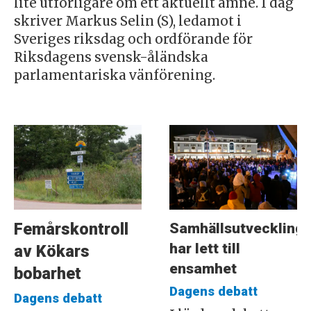
lite utförligare om ett aktuellt ämne. I dag
skriver Markus Selin (S), ledamot i
Sveriges riksdag och ordförande för
Riksdagens svensk-åländska
parlamentariska vänförening.
Samhällsutveckling
Femårskontroll
har lett till
av Kökars
ensamhet
bobarhet
Dagens debatt
Dagens debatt