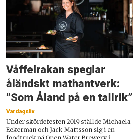
Våffelrakan speglar
åländskt mathantverk:
”Som Åland på en tallrik”
Vardagsliv
Under skördefesten 2019 ställde Michaela
Eckerman och Jack Mattsson sig i en
foodtruck på Open Water Brewery i