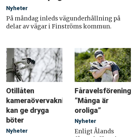
Nyheter
På måndag inleds vägunderhållning på
delar av vägar i Finströms kommun.
Otillåten
Fåravelsföreninge
kameraövervakning
”Många är
kan ge dryga
oroliga”
böter
Nyheter
Nyheter
Enligt Ålands