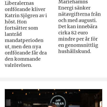
Mariehamns
Liberalernas
Energi sänker
ordförande kliver
nätavgifterna från
Katrin Sjögren av i
och med augusti.
höst. Hon
Det kan innebära
fortsätter som
cirka 82 euro
lantråd
mindre per år för
mandatperioden
en genomsnittlig
ut, men den nya
hushållskund.
ordförande får dra
den kommande
valrörelsen.