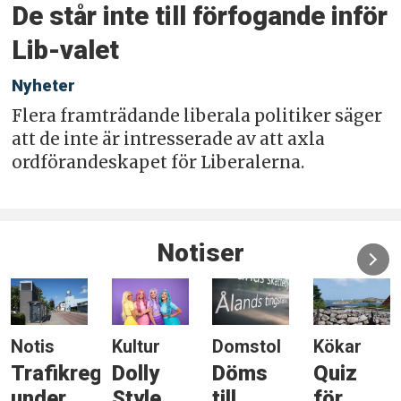
De står inte till förfogande inför
Lib-valet
Nyheter
Flera framträdande liberala politiker säger
att de inte är intresserade av att axla
ordförandeskapet för Liberalerna.
Notiser
Domstol
Kökar
Saltvik
Natur
Döms
Quiz
Nämnd-
Skadlig
till
för
nej till
bagge i