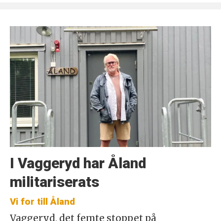
I Vaggeryd har Åland
militariserats
Vi for till Åland
Vaggeryd, det femte stoppet på