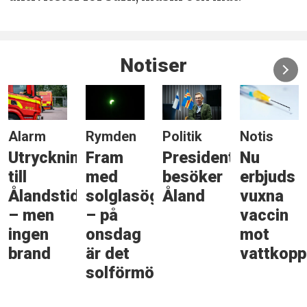
Notiser
Politik
Notis
Notis
Kultur
Presidenten
Nu
Trafikreglering
Dolly
besöker
erbjuds
under
Style
gonen
Åland
vuxna
Kulturnatten
återvänd
vaccin
till
mot
Marieha
vattkoppor
rkelse