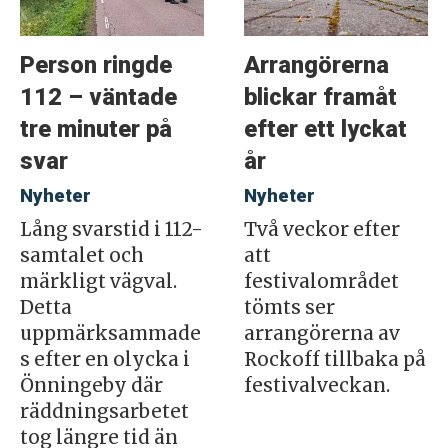
Person ringde
Arrangörerna
112 – väntade
blickar framåt
tre minuter på
efter ett lyckat
svar
år
Nyheter
Nyheter
Lång svarstid i 112-
Två veckor efter
samtalet och
att
märkligt vägval.
festivalområdet
Detta
tömts ser
uppmärksammade
arrangörerna av
s efter en olycka i
Rockoff tillbaka på
Önningeby där
festivalveckan.
räddningsarbetet
tog längre tid än