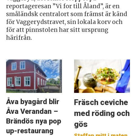
reportageresan ”Vi for till Åland”, är en
småländsk centralort som främst är känd
för Vaggerydstravet, sin lokala korv och
för att pinnstolen har sitt ursprung
härifrån.
Åva byagård blir
Fräsch ceviche
Åva Verandan –
med röding och
Brändös nya pop
gös
up-restaurang
Staffan mitt i maten