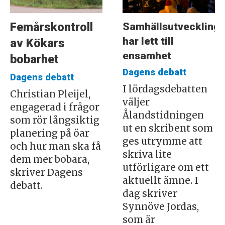
Samhällsutveckling
Femårskontroll
har lett till
av Kökars
ensamhet
bobarhet
Dagens debatt
Dagens debatt
I lördagsdebatten
Christian Pleijel,
väljer
engagerad i frågor
Ålandstidningen
som rör långsiktig
ut en skribent som
planering på öar
ges utrymme att
och hur man ska få
skriva lite
dem mer bobara,
utförligare om ett
skriver Dagens
aktuellt ämne. I
debatt.
dag skriver
Synnöve Jordas,
som är