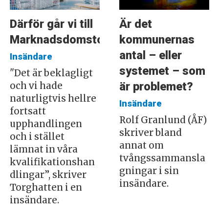
Därför går vi till
Är det
Marknadsdomstolen
kommunernas
antal – eller
Insändare
systemet – som
"Det är beklagligt
är problemet?
och vi hade
naturligtvis hellre
Insändare
fortsatt
Rolf Granlund (ÅF)
upphandlingen
skriver bland
och i stället
annat om
lämnat in våra
tvångssammansla
kvalifikationshan
gningar i sin
dlingar”, skriver
insändare.
Torghatten i en
insändare.