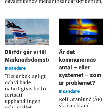
oavsett behov, menar insändarskribenten.
Därför går vi till
Är det
Marknadsdomstolen
kommunernas
antal – eller
Insändare
systemet – som
"Det är beklagligt
är problemet?
och vi hade
naturligtvis hellre
Insändare
fortsatt
Rolf Granlund (ÅF)
upphandlingen
skriver bland
och i stället