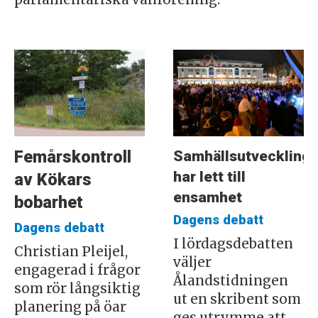
Samhällsutveckling
Femårskontroll
har lett till
av Kökars
ensamhet
bobarhet
Dagens debatt
Dagens debatt
I lördagsdebatten
Christian Pleijel,
väljer
engagerad i frågor
Ålandstidningen
som rör långsiktig
ut en skribent som
planering på öar
ges utrymme att