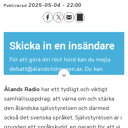
2025-05-04 - 22:00
Publicerad
Skicka in en insändare
För att göra din röst hörd kan du mejla
debatt@alandstidningen.ax. Du kan
skriva under med signatur men vi
behöver dina kontaktuppgifter.
Ålands Radio
har ett tydligt och viktigt
samhällsuppdrag: att värna om och stärka
Din insändare får maximalt bestå av
den åländska självstyrelsen och därmed
3.000 tecken (inklusive mellanslag).
också det svenska språket. Självstyrelsen är i
grunden ett språkskydd, en garanti för att vi