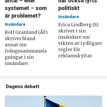
antal – eller
har också lyfts
systemet – som
politiskt
är problemet?
Insändare
Insändare
Erica Lindberg (S)
skriver i sin
Rolf Granlund (ÅF)
insändare om
skriver bland
vikten av tydligare
annat om
regler för
tvångssammansla
reklamskyltar.
gningar i sin
insändare.
Dagens debatt