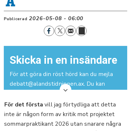
2026-05-08 - 06:00
Publicerad
Skicka in en insändare
För att göra din röst hörd kan du mejla
debatt@alandstidningen.ax. Du kan
skriva under med signatur men vi
behöver dina kontaktuppgifter.
För det första
vill jag förtydliga att detta
inte är någon form av kritik mot projektet
Din insändare får maximalt bestå av
sommarpraktikant 2026 utan snarare några