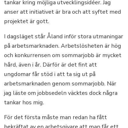
3.000 tecken (inklusive mellanslag).
tankar kring möjliga utvecklingsidéer. Jag
anser att initiativet är bra och att syftet med
projektet är gott.
I dagsläget står Åland inför stora utmaningar
på arbetsmarknaden. Arbetslösheten är hög
och konkurrensen om sommarjobb är mycket
hård, även i år. Därför är det fint att
ungdomar får stöd i att ta sig ut på
arbetsmarknaden genom sommarjobb. När
jag läste om jobbsedeln väcktes dock några
tankar hos mig.
För det första måste man redan ha fått
bekräftat av en arbetsgivare att man får ett