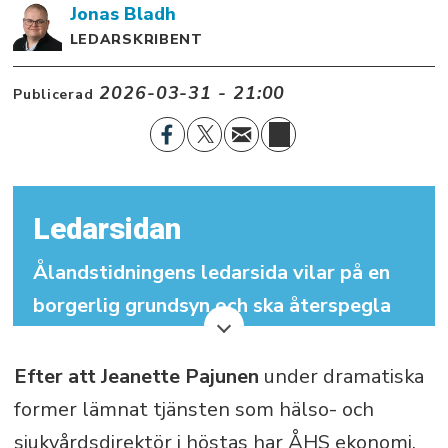
Jonas
Bladh
LEDARSKRIBENT
2026-03-31 - 21:00
Publicerad
Ledarsidan
Ålandstidningens ledarsida vilar på en
borgerlig grundsyn och ska återspegla
det traditionellt demokratiska åländska
samhället. Ledarsidan ska verka för att
Efter att
Jeanette Pajunen
under dramatiska
utveckla ålänningarnas
former lämnat tjänsten som hälso- och
självbestämmande samt för bevarandet
sjukvårdsdirektör i höstas har ÅHS ekonomi,