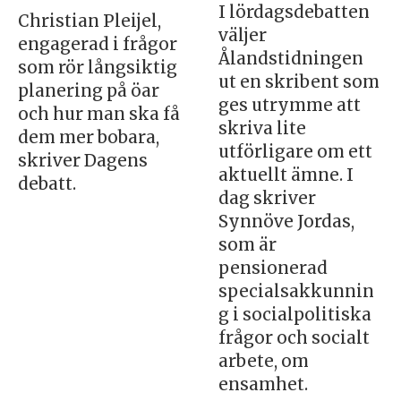
I lördagsdebatten
Christian Pleijel,
väljer
engagerad i frågor
Ålandstidningen
som rör långsiktig
ut en skribent som
planering på öar
ges utrymme att
och hur man ska få
skriva lite
dem mer bobara,
utförligare om ett
skriver Dagens
aktuellt ämne. I
debatt.
dag skriver
Synnöve Jordas,
som är
pensionerad
specialsakkunnin
g i socialpolitiska
frågor och socialt
arbete, om
ensamhet.