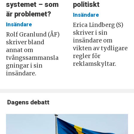
systemet – som
politiskt
är problemet?
Insändare
Insändare
Erica Lindberg (S)
skriver i sin
Rolf Granlund (ÅF)
insändare om
skriver bland
vikten av tydligare
annat om
regler för
tvångssammansla
reklamskyltar.
gningar i sin
insändare.
Dagens debatt