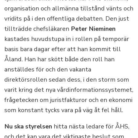
av Åland som ett enspråkigt svenskt
organisation och allmänna tillstånd vänts och
örike.
vridits på i den offentliga debatten. Den just
tillträdde chefsläkaren
Peter Nieminen
kastades huvudstupa in i rollen på temporär
basis bara dagar efter att han kommit till
Åland. Han har skött både den roll han
anställdes för och den vakanta
direktörsrollen sedan dess, i den storm som
varit kring det nya vårdinformationssystemet,
frågetecken om juristfakturor och en ekonomi
som konstant tycks vara på väg åt fel håll.
Nu ska styrelsen
hitta nästa ledare för ÅHS,
och det kan vara det viktigaste beslut som