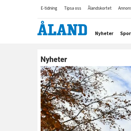
E-tidning
Tipsa oss
Ålandskortet
Annon
Nyheter
Spor
Nyheter