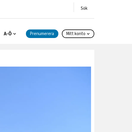
A-Ö
Prenumerera
Mitt konto