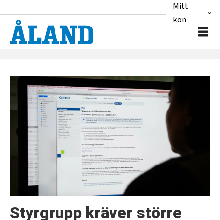
Mitt
konto
Tag:
kst
Styrgrupp kräver större