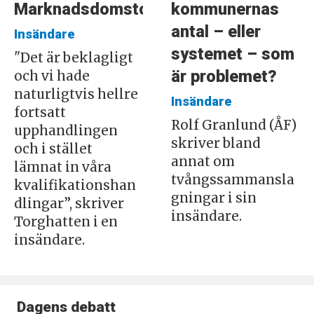
Marknadsdomstolen
kommunernas
antal – eller
Insändare
systemet – som
"Det är beklagligt
är problemet?
och vi hade
naturligtvis hellre
Insändare
fortsatt
Rolf Granlund (ÅF)
upphandlingen
skriver bland
och i stället
annat om
lämnat in våra
tvångssammansla
kvalifikationshan
gningar i sin
dlingar”, skriver
insändare.
Torghatten i en
insändare.
Dagens debatt