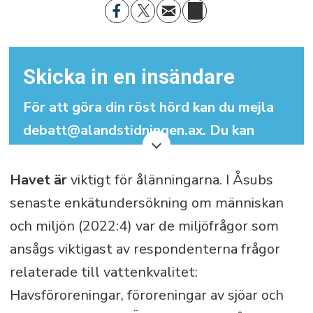
Skicka in en insändare
För att göra din röst hörd kan du mejla
debatt@alandstidningen.ax. Du kan
skriva under med signatur men vi
behöver dina kontaktuppgifter.
Havet är
viktigt för ålänningarna. I Åsubs
senaste enkätundersökning om människan
Din insändare får maximalt bestå av
och miljön (2022:4) var de miljöfrågor som
3.000 tecken (inklusive mellanslag).
ansågs viktigast av respondenterna frågor
relaterade till vattenkvalitet:
Havsföroreningar, föroreningar av sjöar och