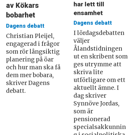
har lett till
av Kökars
ensamhet
bobarhet
Dagens debatt
Dagens debatt
I lördagsdebatten
Christian Pleijel,
väljer
engagerad i frågor
Ålandstidningen
som rör långsiktig
ut en skribent som
planering på öar
ges utrymme att
och hur man ska få
skriva lite
dem mer bobara,
utförligare om ett
skriver Dagens
aktuellt ämne. I
debatt.
dag skriver
Synnöve Jordas,
som är
pensionerad
specialsakkunnin
g i socialpolitiska