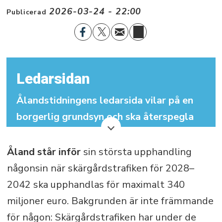
2026-03-24 - 22:00
Publicerad
Ledarsidan
Ålandstidningens ledarsida vilar på en
borgerlig grundsyn och ska återspegla
det traditionellt demokratiska åländska
samhället. Ledarsidan ska verka för att
Åland står inför
sin största upphandling
utveckla ålänningarnas
någonsin när skärgårdstrafiken för 2028–
självbestämmande samt för bevarandet
2042 ska upphandlas för maximalt 340
av Åland som ett enspråkigt svenskt
miljoner euro. Bakgrunden är inte främmande
örike.
för någon: Skärgårdstrafiken har under de