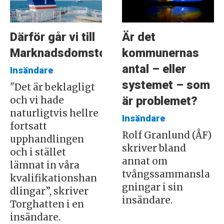
Därför går vi till
Är det
Marknadsdomstolen
kommunernas
antal – eller
Insändare
systemet – som
"Det är beklagligt
är problemet?
och vi hade
naturligtvis hellre
Insändare
fortsatt
Rolf Granlund (ÅF)
upphandlingen
skriver bland
och i stället
annat om
lämnat in våra
tvångssammansla
kvalifikationshan
gningar i sin
dlingar”, skriver
insändare.
Torghatten i en
insändare.