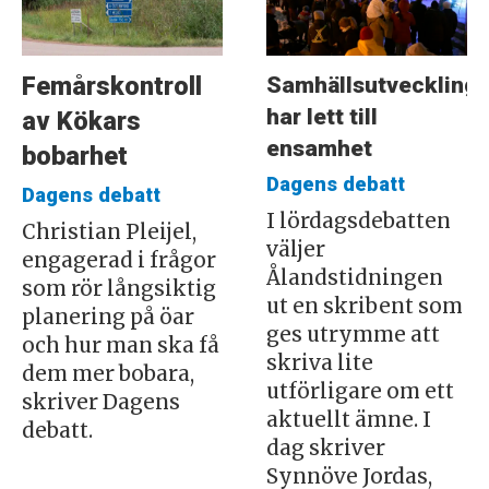
Samhällsutveckling
Femårskontroll
har lett till
av Kökars
ensamhet
bobarhet
Dagens debatt
Dagens debatt
I lördagsdebatten
Christian Pleijel,
väljer
engagerad i frågor
Ålandstidningen
som rör långsiktig
ut en skribent som
planering på öar
ges utrymme att
och hur man ska få
skriva lite
dem mer bobara,
utförligare om ett
skriver Dagens
aktuellt ämne. I
debatt.
dag skriver
Synnöve Jordas,