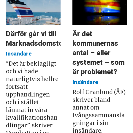
Därför går vi till
Är det
Marknadsdomstolen
kommunernas
antal – eller
Insändare
systemet – som
"Det är beklagligt
är problemet?
och vi hade
naturligtvis hellre
Insändare
fortsatt
Rolf Granlund (ÅF)
upphandlingen
skriver bland
och i stället
annat om
lämnat in våra
tvångssammansla
kvalifikationshan
gningar i sin
dlingar”, skriver
insändare.