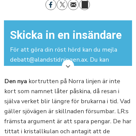
Skicka in en insändare
För att göra din röst hörd kan du mejla
debatt@alandstidningen.ax. Du kan
skriva under med signatur men vi
behöver dina kontaktuppgifter.
Den nya
kortrutten på Norra linjen är inte
kort som namnet låter påskina, då resan i
Din insändare får maximalt bestå av
själva verket blir längre för brukarna i tid. Vad
3.000 tecken (inklusive mellanslag).
gäller sjövägen är skillnaden försumbar. LR:s
främsta argument är att spara pengar. De har
tittat i kristallkulan och antagit att de