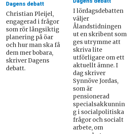
Dagens debatt
Dagens debatt
I lördagsdebatten
Christian Pleijel,
väljer
engagerad i frågor
Ålandstidningen
som rör långsiktig
ut en skribent som
planering på öar
ges utrymme att
och hur man ska få
skriva lite
dem mer bobara,
utförligare om ett
skriver Dagens
aktuellt ämne. I
debatt.
dag skriver
Synnöve Jordas,
som är
pensionerad
specialsakkunnin
g i socialpolitiska
frågor och socialt
arbete, om