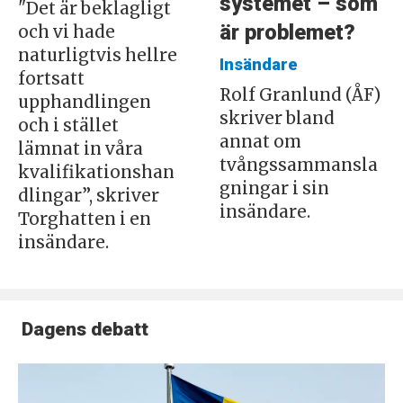
systemet – som
"Det är beklagligt
är problemet?
och vi hade
naturligtvis hellre
Insändare
fortsatt
Rolf Granlund (ÅF)
upphandlingen
skriver bland
och i stället
annat om
lämnat in våra
tvångssammansla
kvalifikationshan
gningar i sin
dlingar”, skriver
insändare.
Torghatten i en
insändare.
Dagens debatt