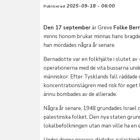
2025-09-18 - 06:00
Publicerad
Den 17 september
är Greve
Folke Ber
minns honom brukar minnas hans bragder 
han mördades några år senare.
Bernadotte var en folkhjälte i slutet av
operationerna med de vita bussarna unde
människor. Efter Tysklands fall räddade
koncentrationslägren med risk för eget l
ännu bombades av de allierade.
Några år senare, 1948 grundades Israel o
palestinska folket. Den nya staten grun
lokalbefolkningen utan man ville ha en eg
Under denna process dödades palestinska 