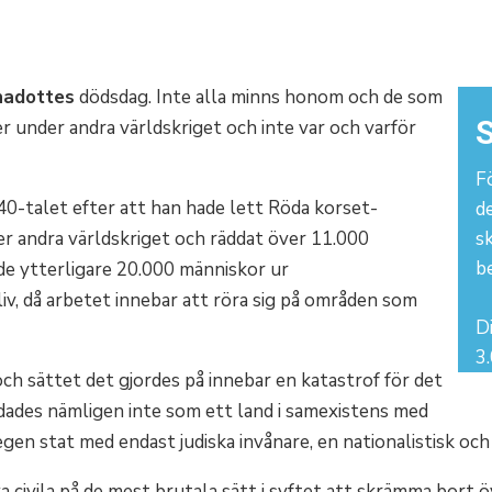
nadottes
dödsdag. Inte alla minns honom och de som
S
under andra världskriget och inte var och varför
Fö
 40-talet efter att han hade lett Röda korset-
d
r andra världskriget och räddat över 11.000
s
b
 de ytterligare 20.000 människor ur
iv, då arbetet innebar att röra sig på områden som
Di
3.
ch sättet det gjordes på innebar en katastrof för det
dades nämligen inte som ett land i samexistens med
en stat med endast judiska invånare, en nationalistisk och m
civila på de mest brutala sätt i syftet att skrämma bort ö