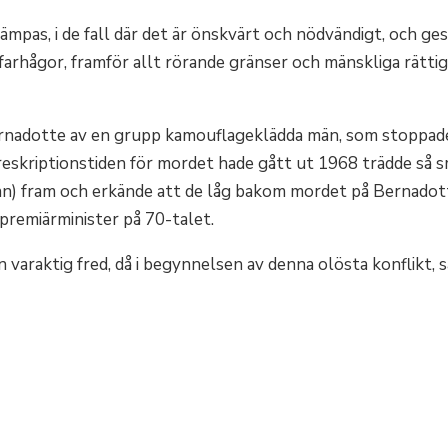
ämpas, i de fall där det är önskvärt och nödvändigt, och ges
farhågor, framför allt rörande gränser och mänskliga rätti
nadotte av en grupp kamouflageklädda män, som stoppade
preskriptionstiden för mordet hade gått ut 1968 trädde så
gan) fram och erkände att de låg bakom mordet på Bernadot
 premiärminister på 70-talet.
varaktig fred, då i begynnelsen av denna olösta konflikt, 