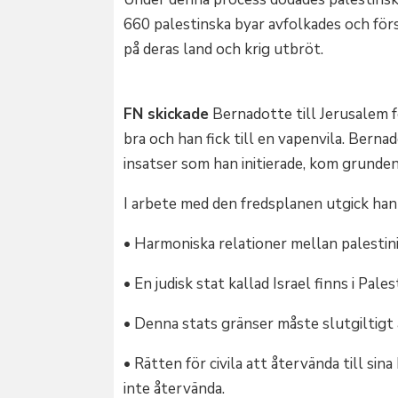
660 palestinska byar avfolkades och förs
på deras land och krig utbröt.
FN skickade
Bernadotte till Jerusalem f
bra och han fick till en vapenvila. Bern
insatser som han initierade, kom grunden
I arbete med den fredsplanen utgick han f
• Harmoniska relationer mellan palestini
• En judisk stat kallad Israel finns i Pales
• Denna stats gränser måste slutgiltigt
• Rätten för civila att återvända till si
inte återvända.