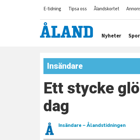
E-tidning
Tipsa oss
Ålandskortet
Annon
Nyheter
Spor
Insändare
Ett stycke gl
dag
Insändare
– Ålandstidningen