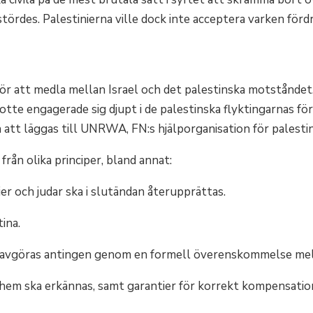
tördes. Palestinierna ville dock inte acceptera varken fördr
ör att medla mellan Israel och det palestinska motståndet.
adotte engagerade sig djupt i de palestinska flyktingarnas 
 att läggas till UNRWA, FN:s hjälporganisation för palestin
rån olika principer, bland annat:
er och judar ska i slutändan återupprättas.
tina.
 avgöras antingen genom en formell överenskommelse mellan
na hem ska erkännas, samt garantier för korrekt kompensation