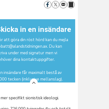
kicka in en insändare
r att göra din röst hörd kan du mejla
ebatt@alandstidningen.ax. Du kan
kriva under med signatur men vi
ehöver dina kontaktuppgifter.
n insändare får maximalt bestå av
000 tecken (inklusive mellanslag).
er specifikt sionistisk ideologi.
vriga. 726.000 tvingades fly och totalt