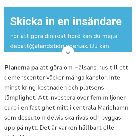
Skicka in en insändare
För att göra din röst hörd kan du mejla
debatt@alandstidningen.ax. Du kan
skriva under med signatur men vi
behöver dina kontaktuppgifter.
Planerna på
att göra om Hälsans hus till ett
demenscenter väcker många känslor, inte
Din insändare får maximalt bestå av
minst kring kostnaden och platsens
3.000 tecken (inklusive mellanslag).
lämplighet. Att investera över fem miljoner
euro i en fastighet mitt i centrala Mariehamn,
som dessutom delvis ska rivas och byggas
upp på nytt. Det är varken hållbart eller