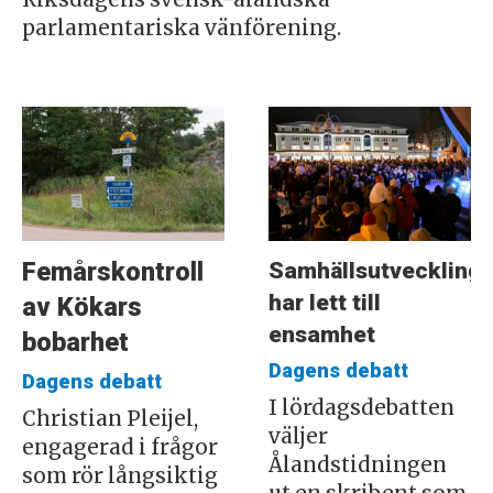
parlamentariska vänförening.
Samhällsutveckling
Femårskontroll
har lett till
av Kökars
ensamhet
bobarhet
Dagens debatt
Dagens debatt
I lördagsdebatten
Christian Pleijel,
väljer
engagerad i frågor
Ålandstidningen
som rör långsiktig