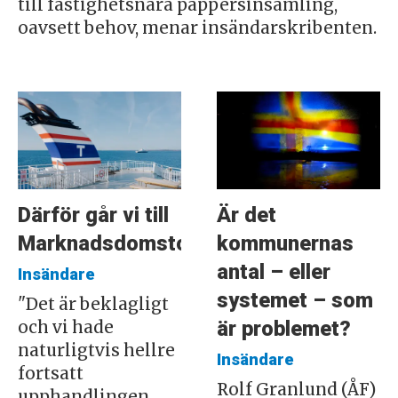
till fastighetsnära pappersinsamling,
oavsett behov, menar insändarskribenten.
Därför går vi till
Är det
Marknadsdomstolen
kommunernas
antal – eller
Insändare
systemet – som
"Det är beklagligt
är problemet?
och vi hade
naturligtvis hellre
Insändare
fortsatt
Rolf Granlund (ÅF)
upphandlingen