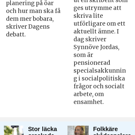
ut en skribent som
planering på öar
ges utrymme att
och hur man ska få
skriva lite
dem mer bobara,
utförligare om ett
skriver Dagens
aktuellt ämne. I
debatt.
dag skriver
Synnöve Jordas,
som är
pensionerad
specialsakkunnin
g i socialpolitiska
frågor och socialt
arbete, om
ensamhet.