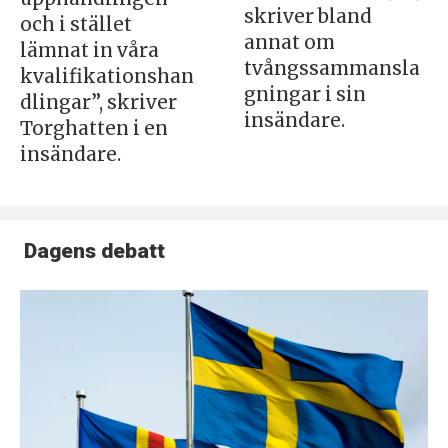
skriver bland
och i stället
annat om
lämnat in våra
tvångssammansla
kvalifikationshan
gningar i sin
dlingar”, skriver
insändare.
Torghatten i en
insändare.
Dagens debatt