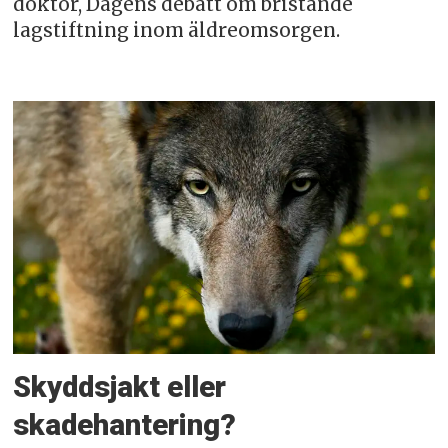
doktor, Dagens debatt om bristande
lagstiftning inom äldreomsorgen.
Skyddsjakt eller
skadehantering?