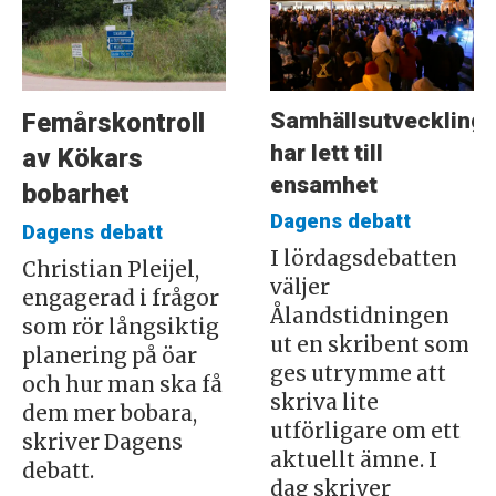
Samhällsutveckling
Femårskontroll
har lett till
av Kökars
ensamhet
bobarhet
Dagens debatt
Dagens debatt
I lördagsdebatten
Christian Pleijel,
väljer
engagerad i frågor
Ålandstidningen
som rör långsiktig
ut en skribent som
planering på öar
ges utrymme att
och hur man ska få
skriva lite
dem mer bobara,
utförligare om ett
skriver Dagens
aktuellt ämne. I
debatt.
dag skriver