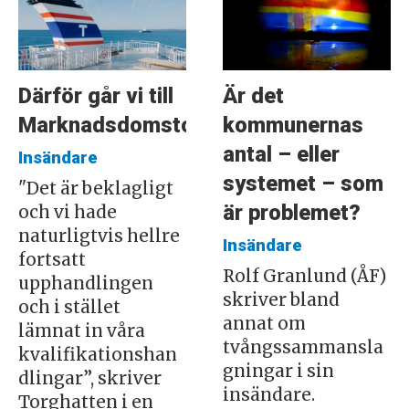
Därför går vi till
Är det
Marknadsdomstolen
kommunernas
antal – eller
Insändare
systemet – som
"Det är beklagligt
är problemet?
och vi hade
naturligtvis hellre
Insändare
fortsatt
Rolf Granlund (ÅF)
upphandlingen
skriver bland
och i stället
annat om
lämnat in våra
tvångssammansla
kvalifikationshan
gningar i sin
dlingar”, skriver
insändare.
Torghatten i en