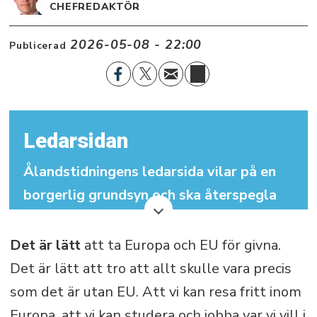
CHEFREDAKTÖR
2026-05-08 - 22:00
Publicerad
Ledarsidan
Ålandstidningens ledarsida vilar på en
borgerlig grundsyn och ska återspegla
det traditionellt demokratiska åländska
samhället. Ledarsidan ska verka för att
Det är lätt
att ta Europa och EU för givna.
utveckla ålänningarnas
Det är lätt att tro att allt skulle vara precis
självbestämmande samt för bevarandet
som det är utan EU. Att vi kan resa fritt inom
av Åland som ett enspråkigt svenskt
Europa, att vi kan studera och jobba var vi vill i