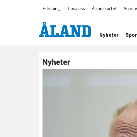
E-tidning
Tipsa oss
Ålandskortet
Annon
Nyheter
Spor
Nyheter