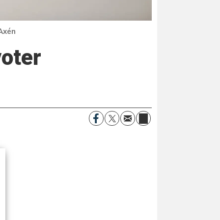
Axén
voter