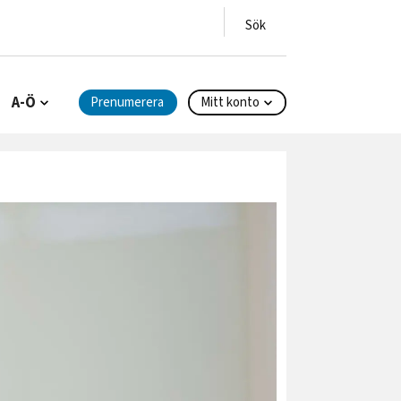
A-Ö
Prenumerera
Mitt konto