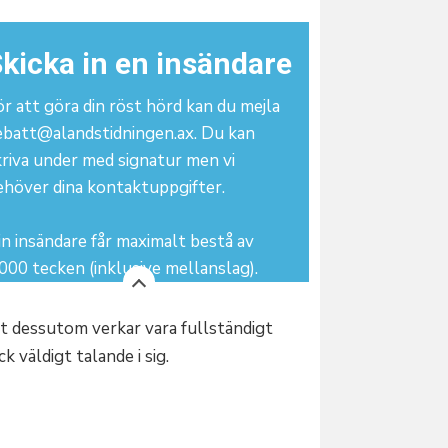
kicka in en insändare
r att göra din röst hörd kan du mejla
ebatt@alandstidningen.ax. Du kan
kriva under med signatur men vi
ehöver dina kontaktuppgifter.
n insändare får maximalt bestå av
000 tecken (inklusive mellanslag).
et dessutom verkar vara fullständigt
k väldigt talande i sig.