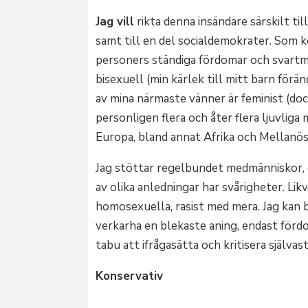
Jag vill
rikta denna insändare särskilt til
samt till en del socialdemokrater. Som k
personers ständiga fördomar och svartmå
bisexuell (min kärlek till mitt barn förä
av mina närmaste vänner är feminist (do
personligen flera och åter flera ljuvliga
Europa, bland annat Afrika och Mellanös
Jag stöttar regelbundet medmänniskor, of
av olika anledningar har svårigheter. Li
homosexuella, rasist med mera. Jag kan 
verkarha en blekaste aning, endast fördo
tabu att ifrågasätta och kritisera självas
Konservativ