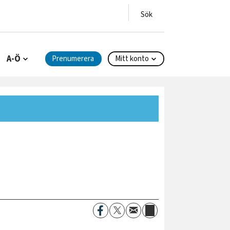
A-Ö
Prenumerera
Mitt konto