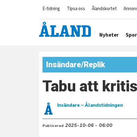
E-tidning
Tipsa oss
Ålandskortet
Annon
Nyheter
Spor
Insändare/Replik
Tabu att kriti
Insändare
– Ålandstidningen
2025-10-06 - 06:00
Publicerad