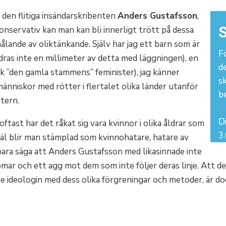
l den flitiga insändarskribenten
Anders Gustafsson
,
S
onservativ kan man kan bli innerligt trött på dessa
lande av oliktänkande. Själv har jag ett barn som är
Fö
ndras inte en millimeter av detta med läggningen), en
d
ck ”den gamla stammens” feminister), jag känner
s
 människor med rötter i flertalet olika länder utanför
b
tern.
Di
tast har det råkat sig vara kvinnor i olika åldrar som
3.
kväl blir man stämplad som kvinnohatare, hatare av
bara säga att Anders Gustafsson med likasinnade inte
mar och ett agg mot dem som inte följer deras linje. Att d
te ideologin med dess olika förgreningar och metoder, är doc