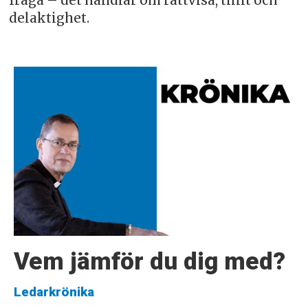
fråga – det handlar om rättvisa, tillit och
delaktighet.
Vem jämför du dig med?
Ledarkrönika