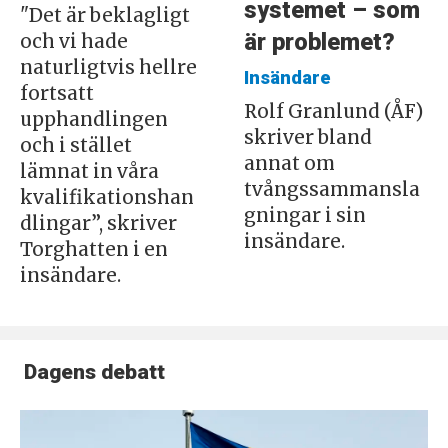
systemet – som
"Det är beklagligt
är problemet?
och vi hade
naturligtvis hellre
Insändare
fortsatt
Rolf Granlund (ÅF)
upphandlingen
skriver bland
och i stället
annat om
lämnat in våra
tvångssammansla
kvalifikationshan
gningar i sin
dlingar”, skriver
insändare.
Torghatten i en
insändare.
Dagens debatt