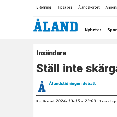
E-tidning
Tipsa oss
Ålandskortet
Annon
Nyheter
Spor
Insändare
Ställ inte skär
Ålandstidningen debatt
2024-10-15 - 23:03
Publicerad
Senast up