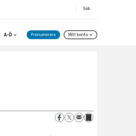
A-Ö
Prenumerera
Mitt konto