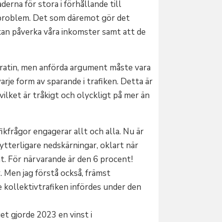
erna för stora i förhållande till
a problem. Det som däremot gör det
 kan påverka våra inkomster samt att de
kratin, men anförda argument måste vara
arje form av sparande i trafiken. Detta är
 vilket är tråkigt och olyckligt på mer än
fikfrågor engagerar allt och alla. Nu är
ytterligare nedskärningar, oklart när
t. För närvarande är den 6 procent!
. Men jag förstå också, främst
 kollektivtrafiken infördes under den
et gjorde 2023 en vinst i