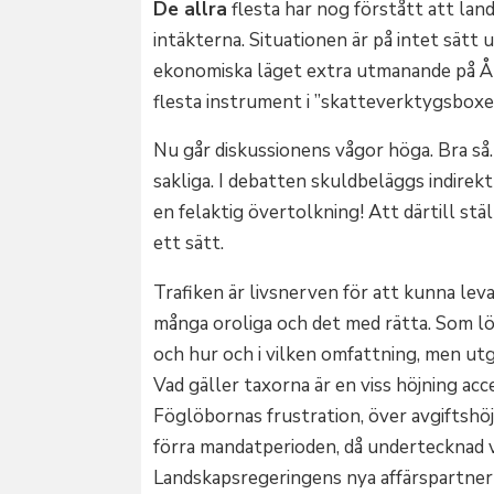
De allra
flesta har nog förstått att land
intäkterna. Situationen är på intet sät
ekonomiska läget extra utmanande på Ålan
flesta instrument i ”skatteverktygsboxen”
Nu går diskussionens vågor höga. Bra s
sakliga. I debatten skuldbeläggs indirekt
en felaktig övertolkning! Att därtill stä
ett sätt.
Trafiken är livsnerven för att kunna leva
många oroliga och det med rätta. Som lök
och hur och i vilken omfattning, men ut
Vad gäller taxorna är en viss höjning ac
Föglöbornas frustration, över avgiftshö
förra mandatperioden, då undertecknad var
Landskapsregeringens nya affärspartner F