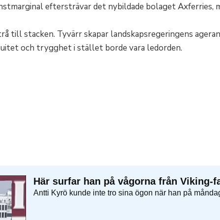
instmarginal eftersträvar det nybildade bolaget Axferries,
trå till stacken. Tyvärr skapar landskapsregeringens ageran
nuitet och trygghet i stället borde vara ledorden.