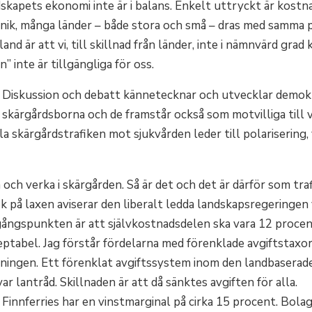
skapets ekonomi inte är i balans. Enkelt uttryckt är kostnad
t unik, många länder – både stora och små – dras med samm
d är att vi, till skillnad från länder, inte i nämnvärd grad
 inte är tillgängliga för oss.
å. Diskussion och debatt kännetecknar och utvecklar demo
 skärgårdsborna och de framstår också som motvilliga till v
lla skärgårdstrafiken mot sjukvården leder till polarisering,
 och verka i skärgården. Så är det och det är därför som tra
 på laxen aviserar den liberalt ledda landskapsregeringen 
gångspunkten är att självkostnadsdelen ska vara 12 procen
ceptabel. Jag förstår fördelarna med förenklade avgiftstaxor
jningen. Ett förenklat avgiftssystem inom den landbaserade
 lantråd. Skillnaden är att då sänktes avgiften för alla.
innferries har en vinstmarginal på cirka 15 procent. Bolag