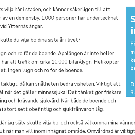
vilja här i staden, och känner säkerligen till att
n av en demensby. 1.000 personer har undertecknat
vid Ytternäs ängar.
ulle du vilja bo dina sista år i livet?
F
m
lugn och ro för de boende. Apalängen är inte heller
k
har all trafik om cirka 10.000 bilar/dygn. Helikopter
b
et. Ingen lugn och ro för de boende.
siktigt, då kan snålheten bedra visheten. Viktigt att
D
äl när det gäller minnessjuka! Det tänket gör friskare
3
ring och krävande sjukvård. När både de boende och
i stort sett obefintlig och sjukfrånvaron låg.
är jag själv skulle vilja bo, och också välkomna mina vänner
 ut när man vill inom inhägnat område. Omvårdnad är viktigt, 