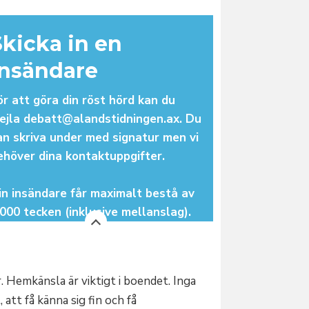
Skicka in en
insändare
ör att göra din röst hörd kan du
ejla debatt@alandstidningen.ax. Du
an skriva under med signatur men vi
ehöver dina kontaktuppgifter.
in insändare får maximalt bestå av
.000 tecken (inklusive mellanslag).
. Hemkänsla är viktigt i boendet. Inga
att få känna sig fin och få