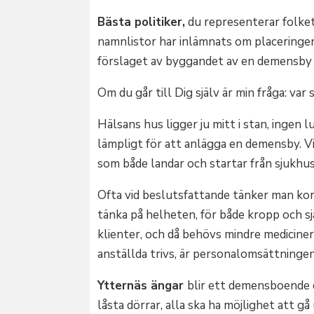
Bästa politiker,
du representerar folkets 
namnlistor har inlämnats om placeringe
förslaget av byggandet av en demensby 
Om du går till Dig själv är min fråga: var sk
Hälsans hus ligger ju mitt i stan, ingen 
lämpligt för att anlägga en demensby. Vi 
som både landar och startar från sjukhus
Ofta vid beslutsfattande tänker man kort
tänka på helheten, för både kropp och sj
klienter, och då behövs mindre medicine
anställda trivs, är personalomsättningen 
Ytternäs ängar
blir ett demensboende d
låsta dörrar, alla ska ha möjlighet att gå