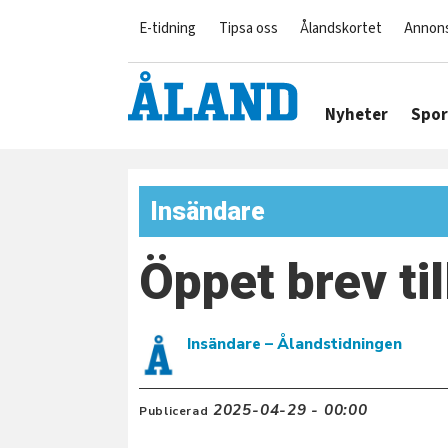
E-tidning
Tipsa oss
Ålandskortet
Annon
Nyheter
Spor
Insändare
Öppet brev ti
Insändare
– Ålandstidningen
2025-04-29 - 00:00
Publicerad