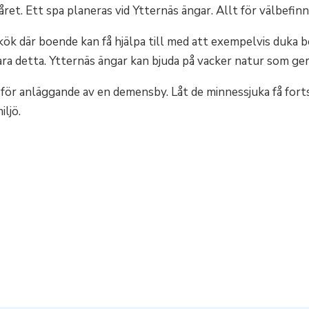
ret. Ett spa planeras vid Ytternäs ängar. Allt för välbefin
 kök där boende kan få hjälpa till med att exempelvis duka bo
lara detta. Ytternäs ängar kan bjuda på vacker natur som g
 för anläggande av en demensby. Låt de minnessjuka få fort
ljö.