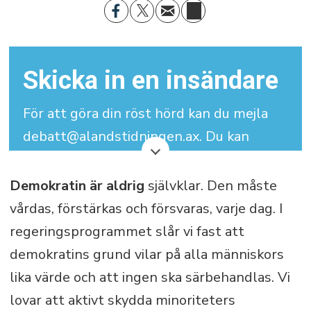
Skicka in en insändare
För att göra din röst hörd kan du mejla
debatt@alandstidningen.ax. Du kan
skriva under med signatur men vi
behöver dina kontaktuppgifter.
Demokratin är aldrig
självklar. Den måste
vårdas, förstärkas och försvaras, varje dag. I
Din insändare får maximalt bestå av
regeringsprogrammet slår vi fast att
3.000 tecken (inklusive mellanslag).
demokratins grund vilar på alla människors
lika värde och att ingen ska särbehandlas. Vi
lovar att aktivt skydda minoriteters