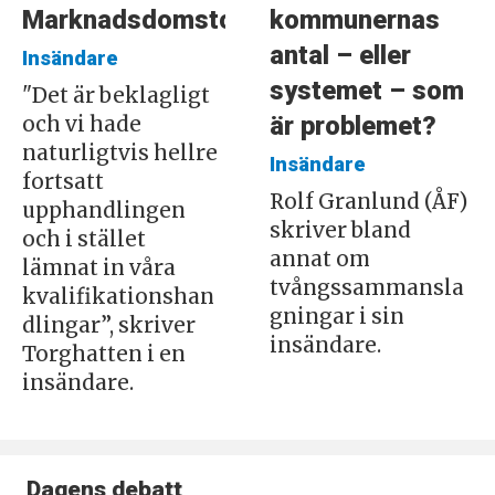
Marknadsdomstolen
kommunernas
antal – eller
Insändare
systemet – som
"Det är beklagligt
är problemet?
och vi hade
naturligtvis hellre
Insändare
fortsatt
Rolf Granlund (ÅF)
upphandlingen
skriver bland
och i stället
annat om
lämnat in våra
tvångssammansla
kvalifikationshan
gningar i sin
dlingar”, skriver
insändare.
Torghatten i en
insändare.
Dagens debatt