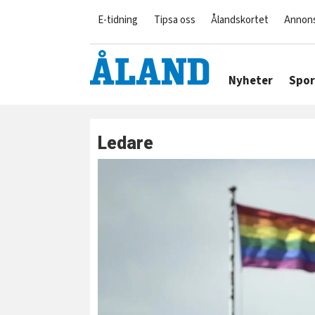
E-tidning
Tipsa oss
Ålandskortet
Annon
Nyheter
Spor
Ledare