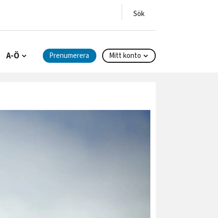
A-Ö
Prenumerera
Mitt konto