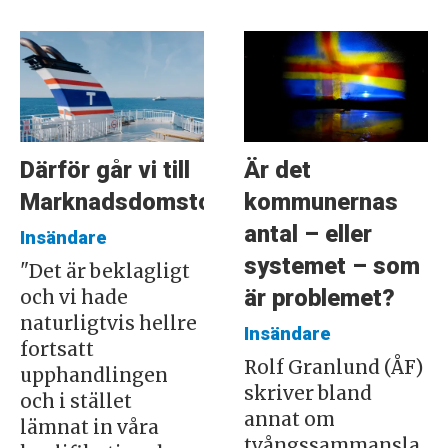
Därför går vi till
Är det
Marknadsdomstolen
kommunernas
antal – eller
Insändare
systemet – som
"Det är beklagligt
är problemet?
och vi hade
naturligtvis hellre
Insändare
fortsatt
Rolf Granlund (ÅF)
upphandlingen
skriver bland
och i stället
annat om
lämnat in våra
tvångssammansla