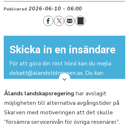
2026-06-10 - 06:00
Publicerad
Skicka in en insändare
För att göra din röst hörd kan du mejla
debatt@alandstidningen.ax. Du kan
skriva under med signatur men vi
behöver dina kontaktuppgifter.
Ålands landskapsregering
har avslagit
möjligheten till alternativa avgångstider på
Din insändare får maximalt bestå av
Skarven med motiveringen att det skulle
3.000 tecken (inklusive mellanslag).
”försämra servicenivån för övriga resenärer”.