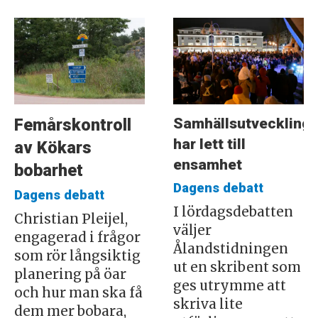
Samhällsutveckling
Femårskontroll
har lett till
av Kökars
ensamhet
bobarhet
Dagens debatt
Dagens debatt
I lördagsdebatten
Christian Pleijel,
väljer
engagerad i frågor
Ålandstidningen
som rör långsiktig
ut en skribent som
planering på öar
ges utrymme att
och hur man ska få
skriva lite
dem mer bobara,