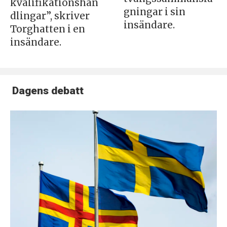
kvalifikationshan
gningar i sin
dlingar”, skriver
insändare.
Torghatten i en
insändare.
Dagens debatt