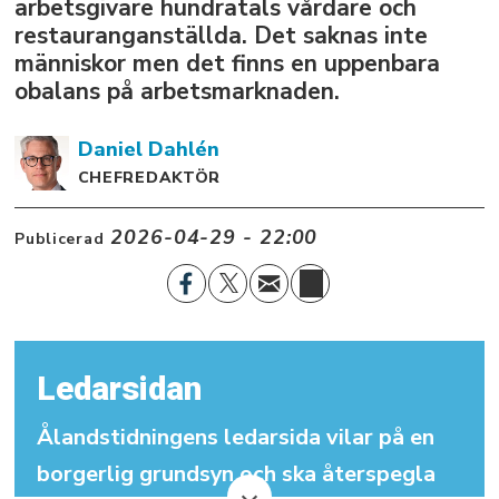
arbetsgivare hundratals vårdare och
restauranganställda. Det saknas inte
människor men det finns en uppenbara
obalans på arbetsmarknaden.
Daniel
Dahlén
CHEFREDAKTÖR
2026-04-29 - 22:00
Publicerad
Ledarsidan
Ålandstidningens ledarsida vilar på en
borgerlig grundsyn och ska återspegla