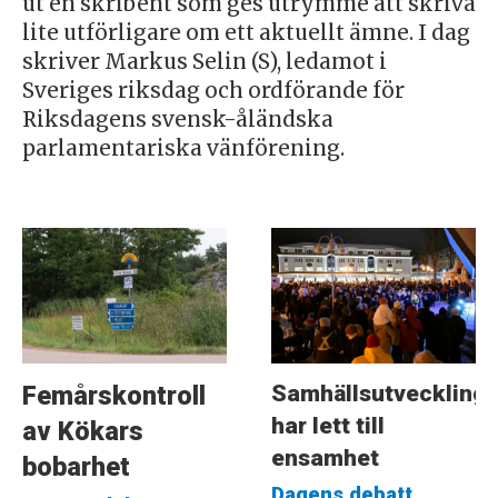
ut en skribent som ges utrymme att skriva
lite utförligare om ett aktuellt ämne. I dag
skriver Markus Selin (S), ledamot i
Sveriges riksdag och ordförande för
Riksdagens svensk-åländska
parlamentariska vänförening.
Samhällsutveckling
Femårskontroll
har lett till
av Kökars
ensamhet
bobarhet
Dagens debatt