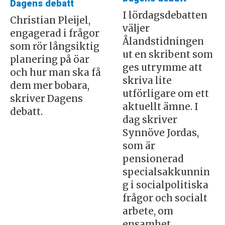
Dagens debatt
I lördagsdebatten
Christian Pleijel,
väljer
engagerad i frågor
Ålandstidningen
som rör långsiktig
ut en skribent som
planering på öar
ges utrymme att
och hur man ska få
skriva lite
dem mer bobara,
utförligare om ett
skriver Dagens
aktuellt ämne. I
debatt.
dag skriver
Synnöve Jordas,
som är
pensionerad
specialsakkunnin
g i socialpolitiska
frågor och socialt
arbete, om
ensamhet.