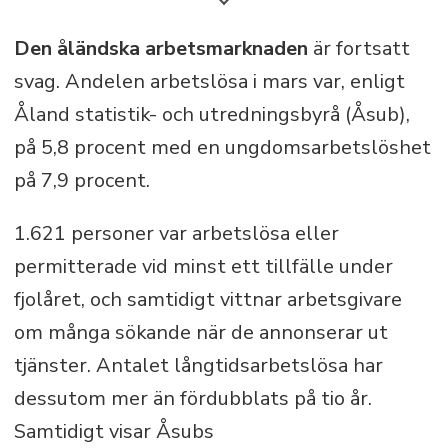
det traditionellt demokratiska åländska
samhället. Ledarsidan ska verka för att
Den åländska arbetsmarknaden
är fortsatt
utveckla ålänningarnas
svag. Andelen arbetslösa i mars var, enligt
självbestämmande samt för bevarandet
Åland statistik- och utredningsbyrå (Åsub),
av Åland som ett enspråkigt svenskt
på 5,8 procent med en ungdomsarbetslöshet
örike.
på 7,9 procent.
1.621 personer var arbetslösa eller
permitterade vid minst ett tillfälle under
fjolåret, och samtidigt vittnar arbetsgivare
om många sökande när de annonserar ut
tjänster. Antalet långtidsarbetslösa har
dessutom mer än fördubblats på tio år.
Samtidigt visar Åsubs