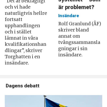
"Det är beklagligt
är problemet?
och vi hade
naturligtvis hellre
Insändare
fortsatt
Rolf Granlund (ÅF)
upphandlingen
skriver bland
och i stället
annat om
lämnat in våra
tvångssammansla
kvalifikationshan
gningar i sin
dlingar”, skriver
insändare.
Torghatten i en
insändare.
Dagens debatt