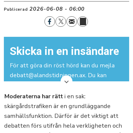
2026-06-08 - 06:00
Publicerad
Skicka in en insändare
För att göra din röst hörd kan du mejla
debatt@alandstidningen.ax. Du kan
skriva under med signatur men vi
behöver dina kontaktuppgifter.
Moderaterna har rätt
i en sak:
skärgårdstrafiken är en grundläggande
Din insändare får maximalt bestå av
samhällsfunktion. Därför är det viktigt att
3.000 tecken (inklusive mellanslag).
debatten förs utifrån hela verkligheten och