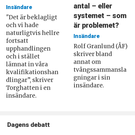
antal – eller
Insändare
systemet – som
"Det är beklagligt
är problemet?
och vi hade
naturligtvis hellre
Insändare
fortsatt
Rolf Granlund (ÅF)
upphandlingen
skriver bland
och i stället
annat om
lämnat in våra
tvångssammansla
kvalifikationshan
gningar i sin
dlingar”, skriver
insändare.
Torghatten i en
insändare.
Dagens debatt