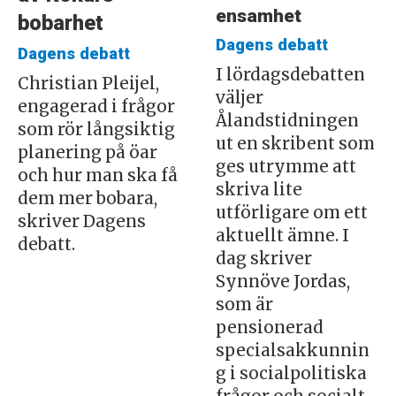
ensamhet
bobarhet
Dagens debatt
Dagens debatt
I lördagsdebatten
Christian Pleijel,
väljer
engagerad i frågor
Ålandstidningen
som rör långsiktig
ut en skribent som
planering på öar
ges utrymme att
och hur man ska få
skriva lite
dem mer bobara,
utförligare om ett
skriver Dagens
aktuellt ämne. I
debatt.
dag skriver
Synnöve Jordas,
som är
pensionerad
specialsakkunnin
g i socialpolitiska