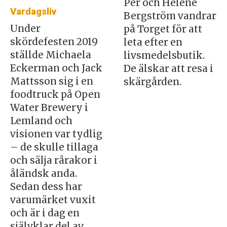
Per och Heléne
Vardagsliv
Bergström vandrar
Under
på Torget för att
skördefesten 2019
leta efter en
ställde Michaela
livsmedelsbutik.
Eckerman och Jack
De älskar att resa i
Mattsson sig i en
skärgården.
foodtruck på Open
Water Brewery i
Lemland och
visionen var tydlig
– de skulle tillaga
och sälja rårakor i
åländsk anda.
Sedan dess har
varumärket vuxit
och är i dag en
självklar del av