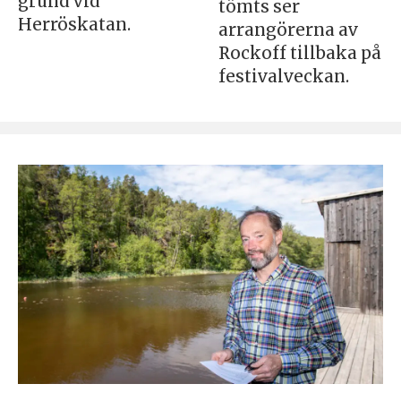
grund vid
tömts ser
Herröskatan.
arrangörerna av
Rockoff tillbaka på
festivalveckan.