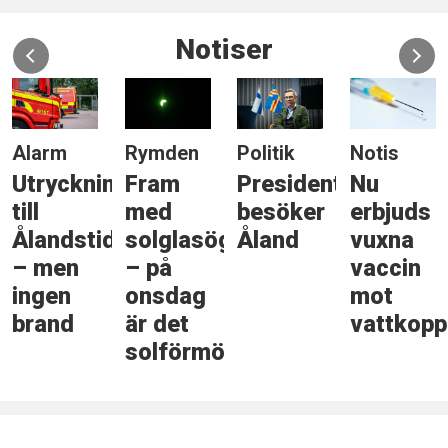
Notiser
Alarm
Rymden
Politik
Notis
Utryckning
Fram
Presidenten
Nu
till
med
besöker
erbjuds
Ålandstidningen
solglasögonen
Åland
vuxna
– men
– på
vaccin
ingen
onsdag
mot
brand
är det
vattkopp
solförmörkelse