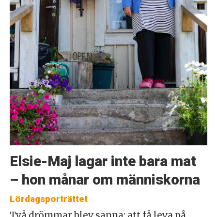
Elsie-Maj lagar inte bara mat
– hon månar om människorna
Lördagsporträttet
Två drömmar blev sanna: att få leva på