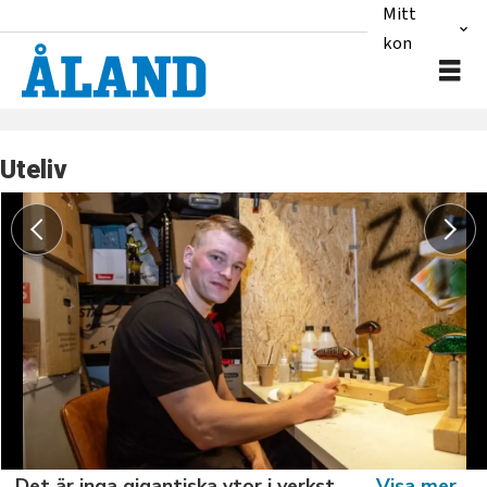
Mitt
konto
Uteliv
Det är inga gigantiska ytor i verkstaden: ”Men det fungerar", säger Johannes Nordenholm.Foto: