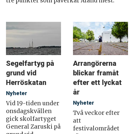
tre punkter som påverkar Åland mest.
Segelfartyg på
Arrangörerna
grund vid
blickar framåt
Herröskatan
efter ett lyckat
år
Nyheter
Nyheter
Vid 19-tiden under
onsdagskvällen
Två veckor efter
gick skolfartyget
att
General Zaruski på
festivalområdet