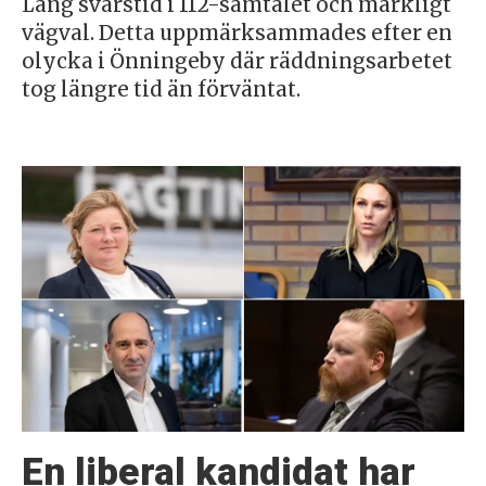
Lång svarstid i 112-samtalet och märkligt
vägval. Detta uppmärksammades efter en
olycka i Önningeby där räddningsarbetet
tog längre tid än förväntat.
En liberal kandidat har