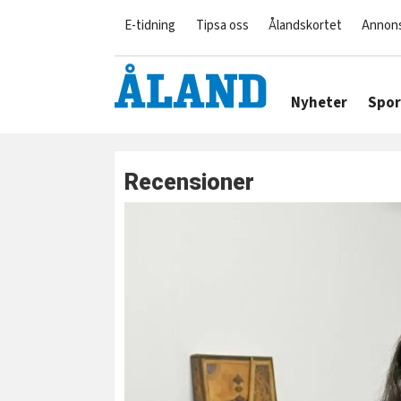
E-tidning
Tipsa oss
Ålandskortet
Annon
Nyheter
Spor
Recensioner