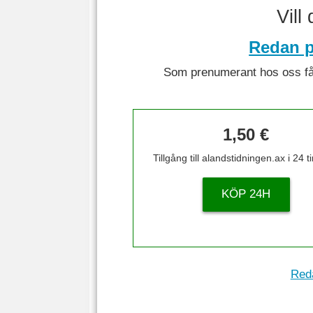
Vill
Redan p
Som prenumerant hos oss får 
1,50 €
Tillgång till alandstidningen.ax i 24 
KÖP 24H
Reda