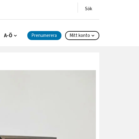
A-Ö
Prenumerera
Mitt konto