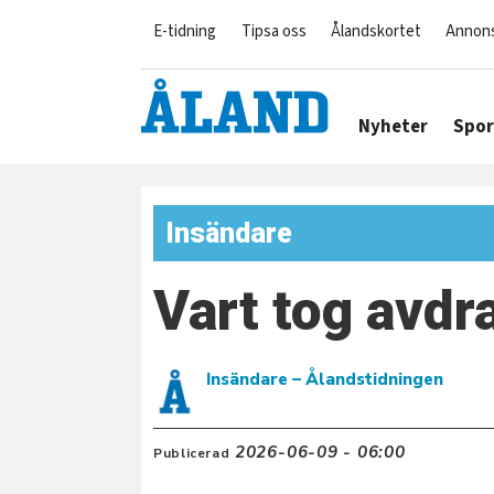
E-tidning
Tipsa oss
Ålandskortet
Annon
Nyheter
Spor
Insändare
Vart tog avd
Insändare
– Ålandstidningen
2026-06-09 - 06:00
Publicerad