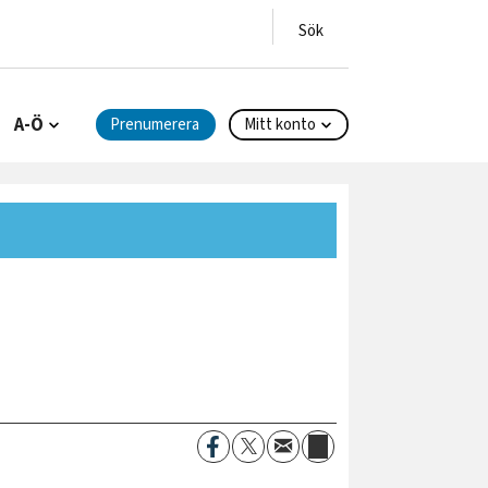
A-Ö
Prenumerera
Mitt konto