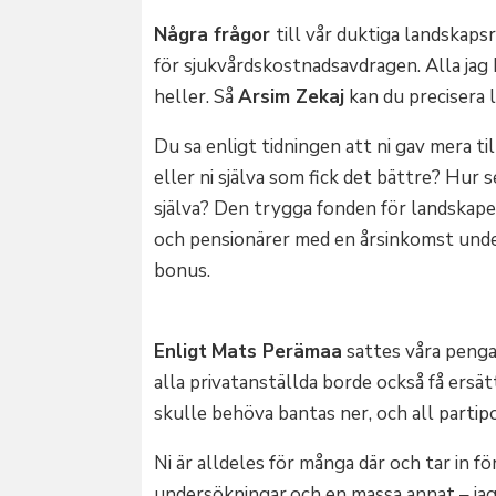
Några frågor
till vår duktiga landskaps
för sjukvårdskostnadsavdragen. Alla jag h
heller. Så
Arsim Zekaj
kan du precisera 
Du sa enligt tidningen att ni gav mera t
eller ni själva som fick det bättre? Hur 
själva? Den trygga fonden för landskape
och pensionärer med en årsinkomst unde
bonus.
Enligt
Mats Perämaa
sattes våra penga
alla privatanställda borde också få ersä
skulle behöva bantas ner, och all partipo
Ni är alldeles för många där och tar in 
undersökningar,och en massa annat – jag 