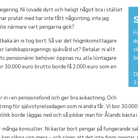
regering. Ni lovade dyrt och heligt något bra i stället
S
ar pratat med har inte fått någonting, inte jag
lite närmare vart pengarna gick?
Fö
illbaka än ni tog bort. Så var det höginkomsttagare
d
ser landskapsregerings sjukvård ut? Betalar ni allt
s
b
ts pensionärer behöver öppnas nu, alla löntagare
r 30.000 euro brutto borde få 2.000 euro som en
Di
3.
r in i en pensionsfond och ger bra avkastning. Och
ttning för självstyrelsedagen som ni andra får. Vi bor 30.0
litik borde läggas ned och så jobbar man för Ålands bästa i 
för många konsulter. Ni kastar bort pengar på fungerande sa
kan räkna upp mera – och säger att det inte finns pengar, 