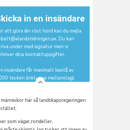
kicka in en insändare
r att göra din röst hörd kan du mejla
ebatt@alandstidningen.ax. Du kan
kriva under med signatur men vi
ehöver dina kontaktuppgifter.
n insändare får maximalt bestå av
000 tecken (inklusive mellanslag).
00 människor här så landskapsregeringen
stället.
ker som vägar,rondeller,
ni måste skämta. Jag tycker att ingen av