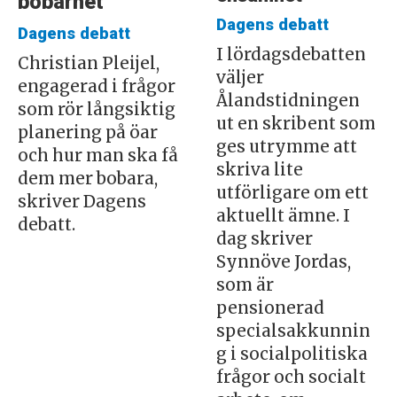
bobarhet
Dagens debatt
Dagens debatt
I lördagsdebatten
Christian Pleijel,
väljer
engagerad i frågor
Ålandstidningen
som rör långsiktig
ut en skribent som
planering på öar
ges utrymme att
och hur man ska få
skriva lite
dem mer bobara,
utförligare om ett
skriver Dagens
aktuellt ämne. I
debatt.
dag skriver
Synnöve Jordas,
som är
pensionerad
specialsakkunnin
g i socialpolitiska
frågor och socialt