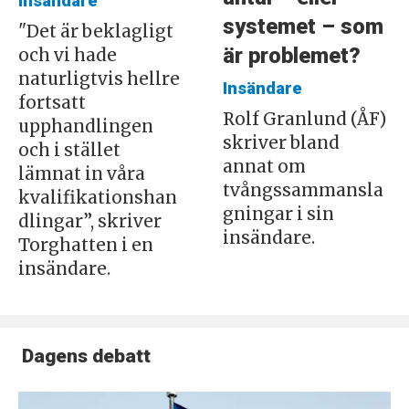
Insändare
systemet – som
"Det är beklagligt
är problemet?
och vi hade
naturligtvis hellre
Insändare
fortsatt
Rolf Granlund (ÅF)
upphandlingen
skriver bland
och i stället
annat om
lämnat in våra
tvångssammansla
kvalifikationshan
gningar i sin
dlingar”, skriver
insändare.
Torghatten i en
insändare.
Dagens debatt