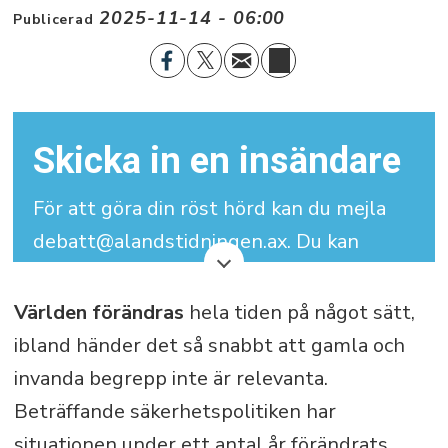
2025-11-14 - 06:00
Publicerad
Skicka in en insändare
För att göra din röst hörd kan du mejla
debatt@alandstidningen.ax. Du kan
skriva under med signatur men vi
behöver dina kontaktuppgifter.
Världen förändras
hela tiden på något sätt,
ibland händer det så snabbt att gamla och
Din insändare får maximalt bestå av
invanda begrepp inte är relevanta.
3.000 tecken (inklusive mellanslag).
Beträffande säkerhetspolitiken har
situationen under ett antal år förändrats