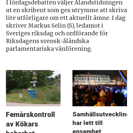
I lördagsdebatten väljer Ålandstidningen
ut en skribent som ges utrymme att skriva
lite utförligare om ett aktuellt ämne. I dag
skriver Markus Selin (S), ledamot i
Sveriges riksdag och ordförande för
Riksdagens svensk-åländska
parlamentariska vänförening.
Samhällsutveckling
Femårskontroll
har lett till
av Kökars
ensamhet