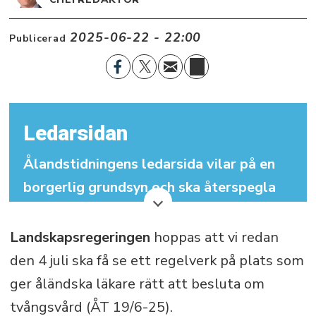
2025-06-22 - 22:00
Publicerad
Ledarsidan
Ålandstidningens ledarsida vilar på en
borgerlig grundsyn och ska återspegla
det traditionellt demokratiska åländska
samhället. Ledarsidan ska verka för att
Landskapsregeringen
hoppas att vi redan
utveckla ålänningarnas
den 4 juli ska få se ett regelverk på plats som
självbestämmande samt för bevarandet
ger åländska läkare rätt att besluta om
av Åland som ett enspråkigt svenskt
tvångsvård (ÅT 19/6-25).