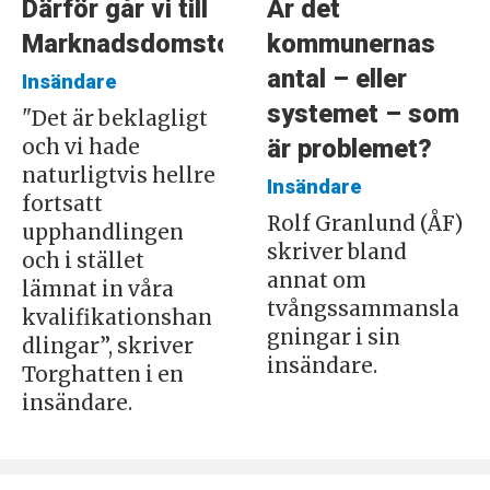
Därför går vi till
Är det
Marknadsdomstolen
kommunernas
antal – eller
Insändare
systemet – som
"Det är beklagligt
är problemet?
och vi hade
naturligtvis hellre
Insändare
fortsatt
Rolf Granlund (ÅF)
upphandlingen
skriver bland
och i stället
annat om
lämnat in våra
tvångssammansla
kvalifikationshan
gningar i sin
dlingar”, skriver
insändare.
Torghatten i en
insändare.