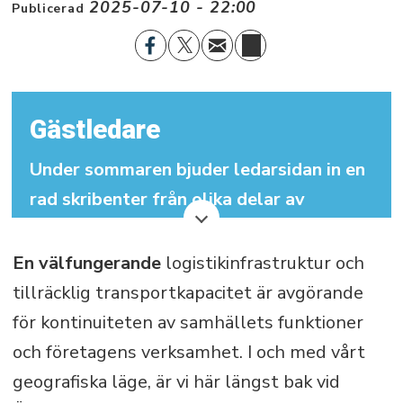
2025-07-10 - 22:00
Publicerad
Gästledare
Under sommaren bjuder ledarsidan in en
rad skribenter från olika delar av
samhället för att ge nya perspektiv på
debatten. Åsikterna som uttrycks är
En välfungerande
logistikinfrastruktur och
skribentens egna.
tillräcklig transportkapacitet är avgörande
för kontinuiteten av samhällets funktioner
och företagens verksamhet. I och med vårt
geografiska läge, är vi här längst bak vid