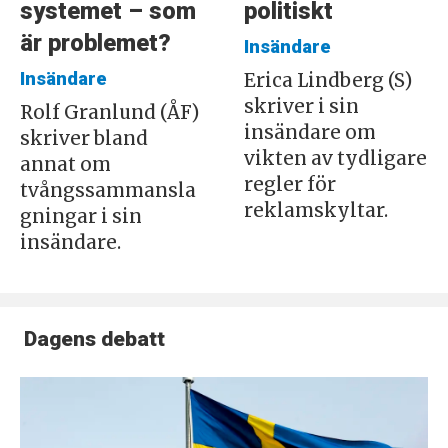
systemet – som
politiskt
är problemet?
Insändare
Insändare
Erica Lindberg (S)
skriver i sin
Rolf Granlund (ÅF)
insändare om
skriver bland
vikten av tydligare
annat om
regler för
tvångssammansla
reklamskyltar.
gningar i sin
insändare.
Dagens debatt