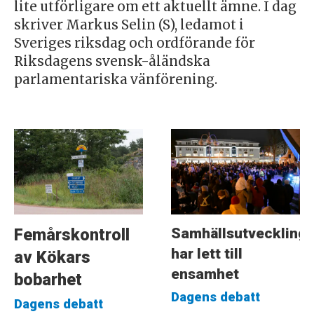
lite utförligare om ett aktuellt ämne. I dag
skriver Markus Selin (S), ledamot i
Sveriges riksdag och ordförande för
Riksdagens svensk-åländska
parlamentariska vänförening.
Samhällsutveckling
Femårskontroll
har lett till
av Kökars
ensamhet
bobarhet
Dagens debatt
Dagens debatt