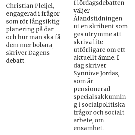
I lördagsdebatten
Christian Pleijel,
väljer
engagerad i frågor
Ålandstidningen
som rör långsiktig
ut en skribent som
planering på öar
ges utrymme att
och hur man ska få
skriva lite
dem mer bobara,
utförligare om ett
skriver Dagens
aktuellt ämne. I
debatt.
dag skriver
Synnöve Jordas,
som är
pensionerad
specialsakkunnin
g i socialpolitiska
frågor och socialt
arbete, om
ensamhet.