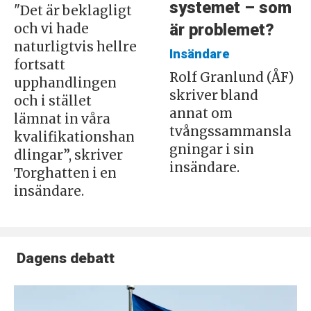
systemet – som
"Det är beklagligt
är problemet?
och vi hade
naturligtvis hellre
Insändare
fortsatt
Rolf Granlund (ÅF)
upphandlingen
skriver bland
och i stället
annat om
lämnat in våra
tvångssammansla
kvalifikationshan
gningar i sin
dlingar”, skriver
insändare.
Torghatten i en
insändare.
Dagens debatt