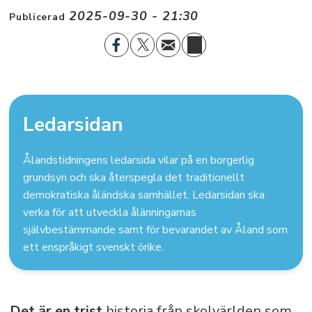
2025-09-30 - 21:30
Publicerad
Ledarsidan
Ålandstidningens ledarsida vilar på en borgerlig
grundsyn och ska återspegla det traditionellt
demokratiska åländska samhället. Ledarsidan ska
verka för att utveckla ålänningarnas
självbestämmande samt för bevarandet av Åland som
ett enspråkigt svenskt örike.
Det är en trist
historia från skolvärlden som