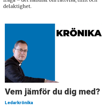
fråga – det handlar om rättvisa, tillit och
delaktighet.
Vem jämför du dig med?
Ledarkrönika