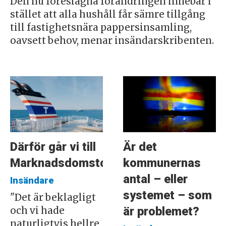
Den nu föreslagna förändringen innebär i
stället att alla hushåll får sämre tillgång
till fastighetsnära pappersinsamling,
oavsett behov, menar insändarskribenten.
Därför går vi till
Är det
Marknadsdomstolen
kommunernas
antal – eller
Insändare
systemet – som
"Det är beklagligt
är problemet?
och vi hade
naturligtvis hellre