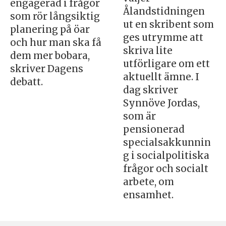
engagerad i frågor
Ålandstidningen
som rör långsiktig
ut en skribent som
planering på öar
ges utrymme att
och hur man ska få
skriva lite
dem mer bobara,
utförligare om ett
skriver Dagens
aktuellt ämne. I
debatt.
dag skriver
Synnöve Jordas,
som är
pensionerad
specialsakkunnin
g i socialpolitiska
frågor och socialt
arbete, om
ensamhet.