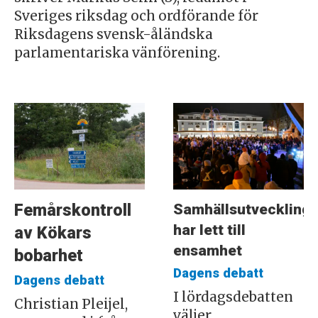
Sveriges riksdag och ordförande för
Riksdagens svensk-åländska
parlamentariska vänförening.
Samhällsutveckling
Femårskontroll
har lett till
av Kökars
ensamhet
bobarhet
Dagens debatt
Dagens debatt
I lördagsdebatten
Christian Pleijel,
väljer