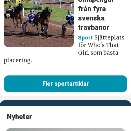
från fyra
svenska
travbanor
Sjätteplats
Sport
för Who's That
Girl som bästa
placering.
Fler sportartiklar
Nyheter