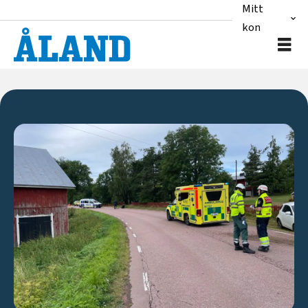
Mitt
konto
Nyheter
|
Ålandstidningen