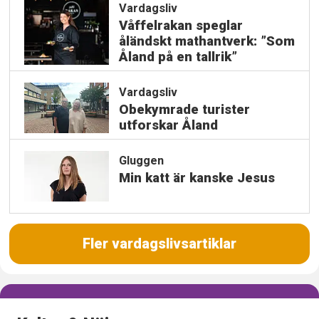
Vardagsliv
Våffelrakan speglar
åländskt mathantverk: ”Som
Åland på en tallrik”
Vardagsliv
Obekymrade turister
utforskar Åland
Gluggen
Min katt är kanske Jesus
Fler vardagslivsartiklar