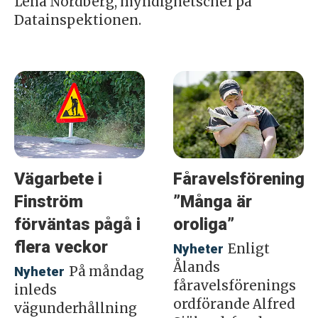
Lena Nordberg, myndighetschef på
Datainspektionen.
Vägarbete i
Fåravelsföreninge
Finström
”Många är
förväntas pågå i
oroliga”
flera veckor
Enligt
Nyheter
Ålands
På måndag
Nyheter
fåravelsförenings
inleds
ordförande Alfred
vägunderhållning