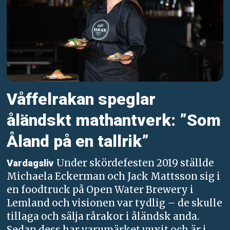
Våffelrakan speglar
åländskt mathantverk: ”Som
Åland på en tallrik”
Under skördefesten 2019 ställde
Vardagsliv
Michaela Eckerman och Jack Mattsson sig i
en foodtruck på Open Water Brewery i
Lemland och visionen var tydlig – de skulle
tillaga och sälja rårakor i åländsk anda.
Sedan dess har varumärket vuxit och är i