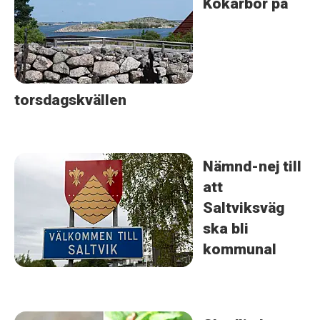
Kökarbor på
torsdagskvällen
Nämnd-nej till
att
Saltviksväg
ska bli
kommunal