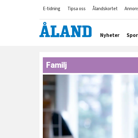
E-tidning
Tipsa oss
Ålandskortet
Annon
Nyheter
Spor
Familj