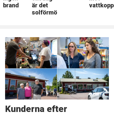
brand
är det
vattkopp
solförmörkelse
Kunderna efter