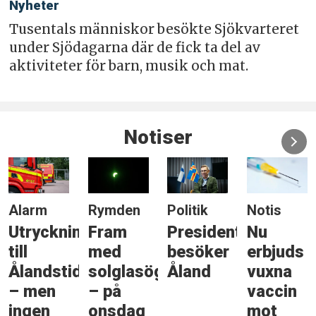
Nyheter
Tusentals människor besökte Sjökvarteret
under Sjödagarna där de fick ta del av
aktiviteter för barn, musik och mat.
Notiser
Alarm
Rymden
Politik
Notis
Utryckning
Fram
Presidenten
Nu
till
med
besöker
erbjuds
Ålandstidningen
solglasögonen
Åland
vuxna
– men
– på
vaccin
ingen
onsdag
mot