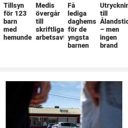
Tillsyn
Medis
Få
Utryckni
för 123
övergår
lediga
till
barn
till
daghemsplatser
Ålandsti
med
skriftliga
för de
– men
hemundervisning
arbetsavtal
yngsta
ingen
barnen
brand