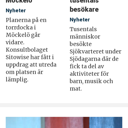
Möckelö
tusentals
besökare
Nyheter
Nyheter
Planerna på en
torrdocka i
Tusentals
Möckelö går
människor
vidare.
besökte
Konsultbolaget
Sjökvarteret under
Sitowise har fått i
Sjödagarna där de
uppdrag att utreda
fick ta del av
om platsen är
aktiviteter för
lämplig.
barn, musik och
mat.