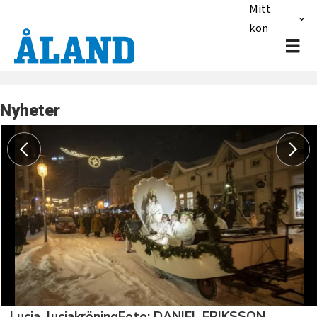
Mitt
konto
Nyheter
Lucia, luciakröningFoto: DANIEL ERIKSSON