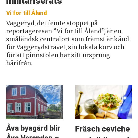
militariserats
Vi for till Åland
Vaggeryd, det femte stoppet på
reportageresan ”Vi for till Åland”, är en
småländsk centralort som främst är känd
för Vaggerydstravet, sin lokala korv och
för att pinnstolen har sitt ursprung
härifrån.
Åva byagård blir
Fräsch ceviche
Åva Verandan –