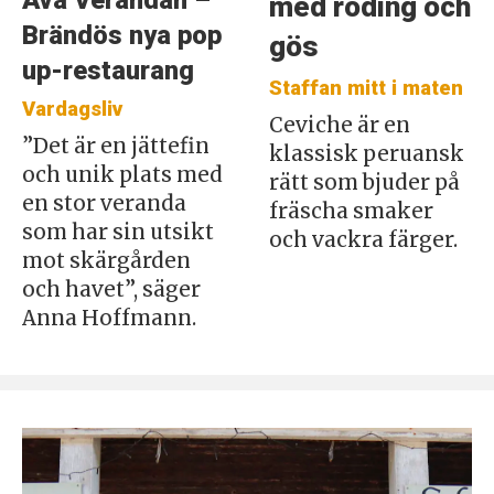
med röding och
Brändös nya pop
gös
up-restaurang
Staffan mitt i maten
Vardagsliv
Ceviche är en
”Det är en jättefin
klassisk peruansk
och unik plats med
rätt som bjuder på
en stor veranda
fräscha smaker
som har sin utsikt
och vackra färger.
mot skärgården
och havet”, säger
Anna Hoffmann.