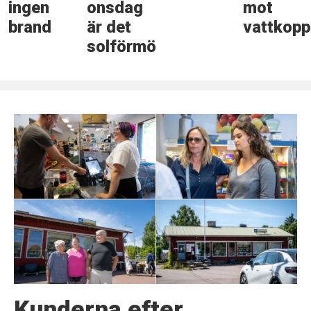
ingen
onsdag
mot
brand
är det
vattkopp
solförmörkelse
Kunderna efter