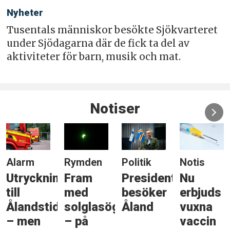
Nyheter
Tusentals människor besökte Sjökvarteret
under Sjödagarna där de fick ta del av
aktiviteter för barn, musik och mat.
Notiser
Alarm
Rymden
Politik
Notis
Utryckning
Fram
Presidenten
Nu
till
med
besöker
erbjuds
Ålandstidningen
solglasögonen
Åland
vuxna
– men
– på
vaccin