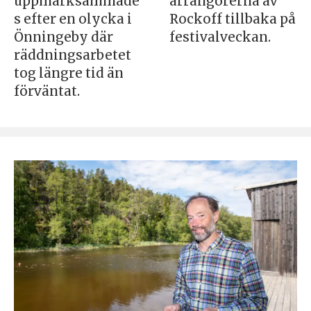
uppmärksammade
arrangörerna av
s efter en olycka i
Rockoff tillbaka på
Önningeby där
festivalveckan.
räddningsarbetet
tog längre tid än
förväntat.